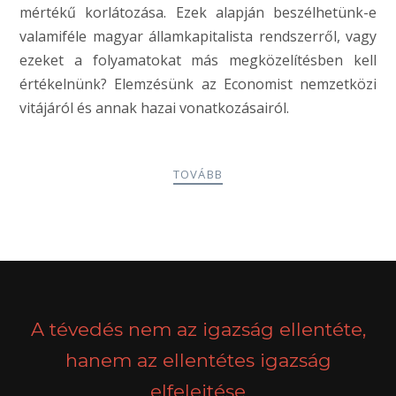
mértékű korlátozása. Ezek alapján beszélhetünk-e
valamiféle magyar államkapitalista rendszerről, vagy
ezeket a folyamatokat más megközelítésben kell
értékelnünk? Elemzésünk az Economist nemzetközi
vitájáról és annak hazai vonatkozásairól.
TOVÁBB
POSTS
PREV
NEXT
NAVIGATION
A tévedés nem az igazság ellentéte,
hanem az ellentétes igazság
elfelejtése