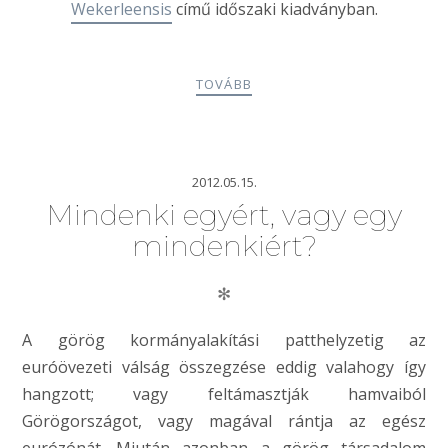
Wekerleensis
című időszaki kiadványban.
TOVÁBB
2012.05.15.
Mindenki egyért, vagy egy
mindenkiért?
✻
A görög kormányalakítási patthelyzetig az
euróövezeti válság összegzése eddig valahogy így
hangzott; vagy feltámasztják hamvaiból
Görögországot, vagy magával rántja az egész
eurózónát. Miután azonban a görög társadalom