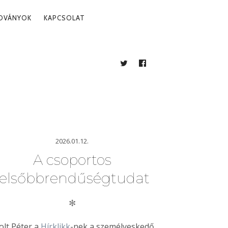
ADVÁNYOK
KAPCSOLAT
TWITTER
FACEBOOK
BLOG
2026.01.12.
A csoportos
felsőbbrendűségtudat
✻
olt Péter a
Hírklikk
-nek a személyeskedő