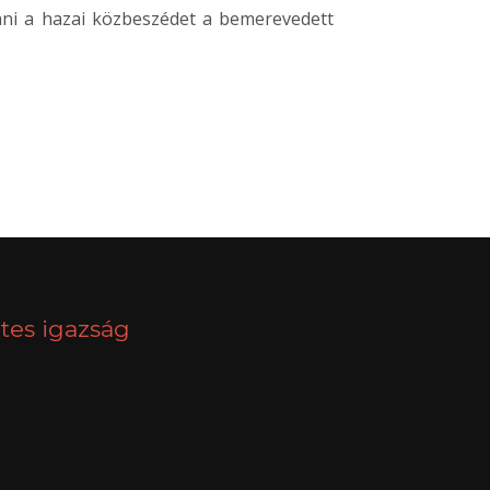
tani a hazai közbeszédet a bemerevedett
NEXT
tes igazság