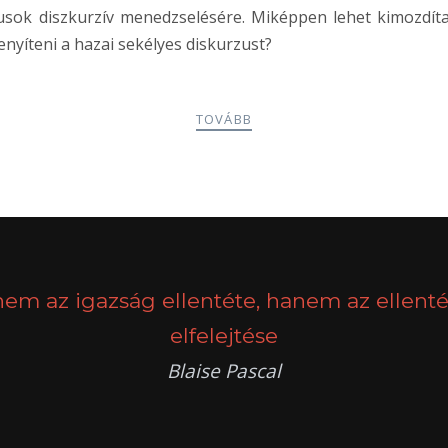
ktusok diszkurzív menedzselésére. Miképpen lehet kimozdí
yíteni a hazai sekélyes diskurzust?
TOVÁBB
nem az igazság ellentéte, hanem az ellenté
elfelejtése
Blaise Pascal