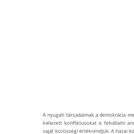
A nyugati társadalmak a demokrácia megk
kiélezett konfliktusokat is felvállaln
saját közösségi értékrendjük. A hazai k