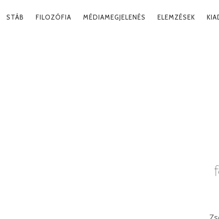
RY
STÁB
FILOZÓFIA
MÉDIAMEGJELENÉS
ELEMZÉSEK
KI
ATION
ÖZBESZÉD
Tag
Zs