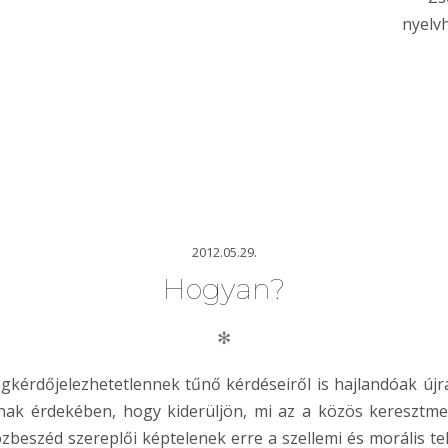
nyelvh
2012.05.29.
Hogyan?
✻
érdőjelezhetetlennek tűnő kérdéseiről is hajlandóak újra 
i annak érdekében, hogy kiderüljön, mi az a közös keresztm
özbeszéd szereplői képtelenek erre a szellemi és morális t