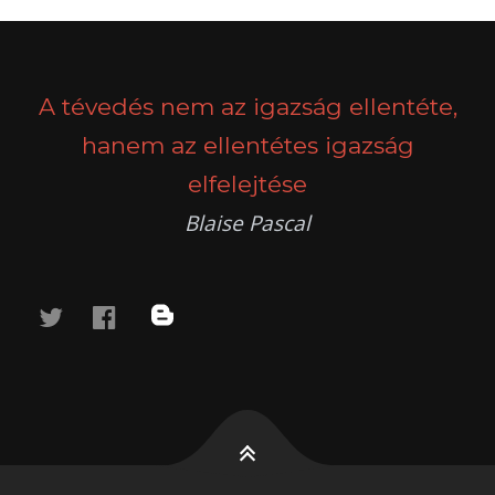
POSTS
PREV
NEXT
NAVIGATION
A tévedés nem az igazság ellentéte,
hanem az ellentétes igazság
elfelejtése
Blaise Pascal
twitter
facebook
blog