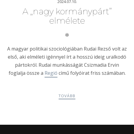
2024.07.10.
A „nagy kormánypárt”
elmélete
✻
A magyar politikai szociológiában Rudai Rezső volt az
első, aki elméleti igénnyel írt a hosszú ideig uralkodó
pártokról. Rudai munkásságát Csizmadia Ervin
foglalja össze a
Regió
című folyóirat friss számában.
TOVÁBB
POSTS
PREV
NEXT