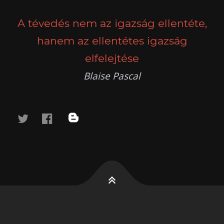
NAVIGATION
A tévedés nem az igazság ellentéte,
hanem az ellentétes igazság
elfelejtése
Blaise Pascal
twitter
facebook
blog