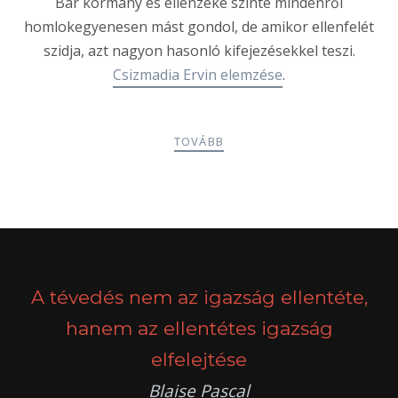
Bár kormány és ellenzéke szinte mindenről
homlokegyenesen mást gondol, de amikor ellenfelét
szidja, azt nagyon hasonló kifejezésekkel teszi.
Csizmadia Ervin elemzése
.
TOVÁBB
POSTS
PREV
NEXT
NAVIGATION
A tévedés nem az igazság ellentéte,
hanem az ellentétes igazság
elfelejtése
Blaise Pascal