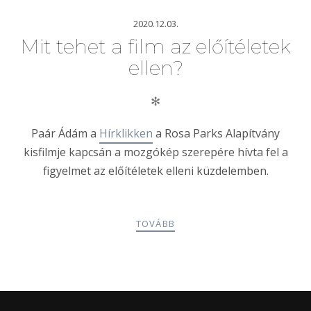
2020.12.03.
Mit tehet a film az előítéletek
ellen?
✻
Paár Ádám a
Hírklikken
a Rosa Parks Alapítvány
kisfilmje kapcsán a mozgókép szerepére hívta fel a
figyelmet az előítéletek elleni küzdelemben.
TOVÁBB
POSTS
PREV
NEXT