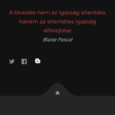
NAVIGATION
A tévedés nem az igazság ellentéte,
hanem az ellentétes igazság
elfelejtése
Blaise Pascal
twitter
facebook
blog