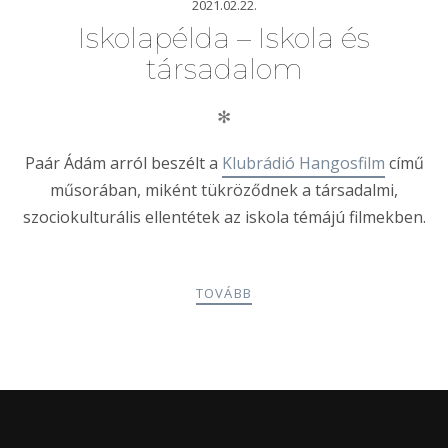
2021.02.22.
Iskolapélda – Iskola és
társadalom
✻
Paár Ádám arról beszélt a
Klubrádió Hangosfilm
című
műsorában, miként tükröződnek a társadalmi,
szociokulturális ellentétek az iskola témájú filmekben.
TOVÁBB
POSTS
PREV
NEXT
NAVIGATION