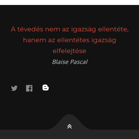
POSTS
PREV
NEXT
NAVIGATION
A tévedés nem az igazság ellentéte,
hanem az ellentétes igazság
elfelejtése
Blaise Pascal
twitter
facebook
blog