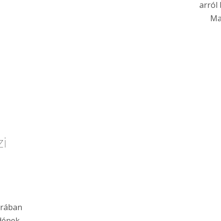
arról
Ma
i
rában
édének