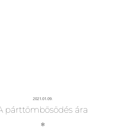
2021.01.09.
A párttömbösödés ára
✻