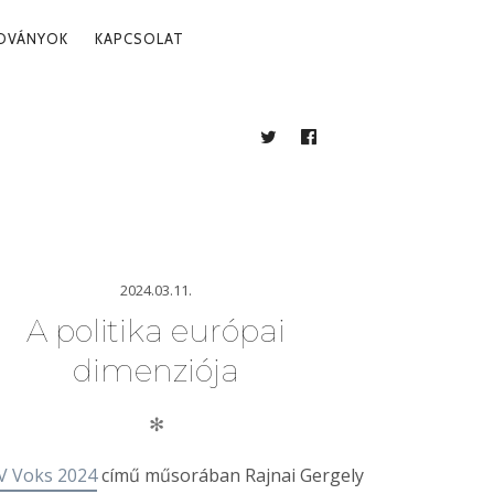
ADVÁNYOK
KAPCSOLAT
TWITTER
FACEBOOK
BLOG
2024.03.11.
A politika európai
dimenziója
✻
V Voks 2024
című műsorában Rajnai Gergely