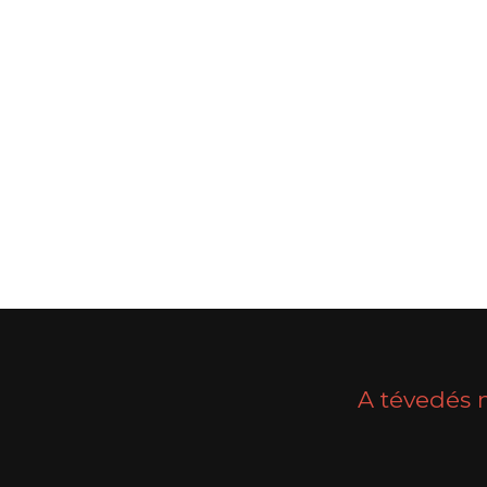
POSTS
PREV
NAVIGATION
A tévedés 