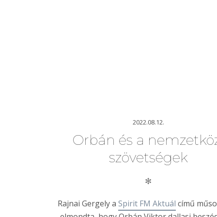
2022.08.12.
Orbán és a nemzetköz
szövetségek
✻
Rajnai Gergely a
Spirit FM Aktuál
című műso
elmondta, hogy Orbán Viktor dallasi besz