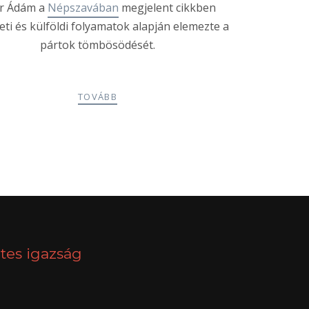
r Ádám a
Népszavában
megjelent cikkben
eti és külföldi folyamatok alapján elemezte a
pártok tömbösödését.
TOVÁBB
NEXT
tes igazság