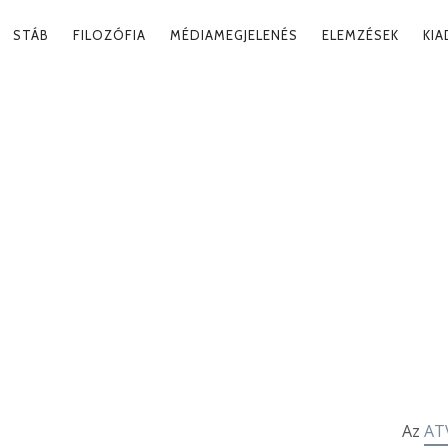
RY
STÁB
FILOZÓFIA
MÉDIAMEGJELENÉS
ELEMZÉSEK
KI
ATION
K
Tag
Az
AT