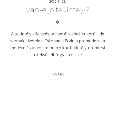
2025.11.03.
Van-e jó tekintély?
✻
A tekintély kifejezést a liberális elmélet kerüli, de
vannak kivételek. Csizmadia Ervin a premodern, a
modern és a posztmodern kor tekintélyteremtési
törekvéseit foglalja össze.
TOVÁBB