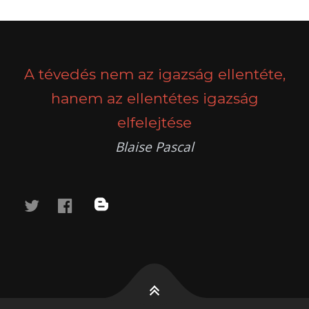
POSTS
PREV
NEXT
NAVIGATION
A tévedés nem az igazság ellentéte,
hanem az ellentétes igazság
elfelejtése
Blaise Pascal
twitter
facebook
blog