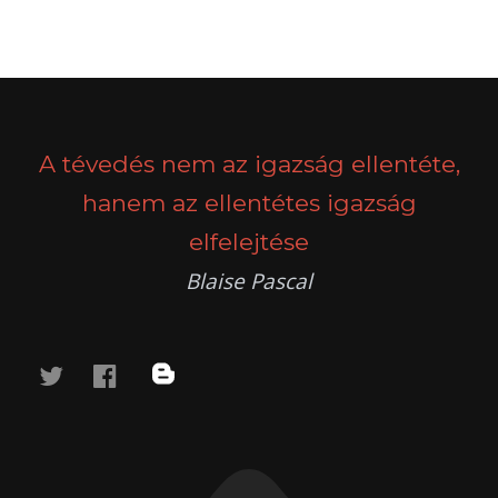
POSTS
PREV
NEXT
NAVIGATION
A tévedés nem az igazság ellentéte,
hanem az ellentétes igazság
elfelejtése
Blaise Pascal
twitter
facebook
blog