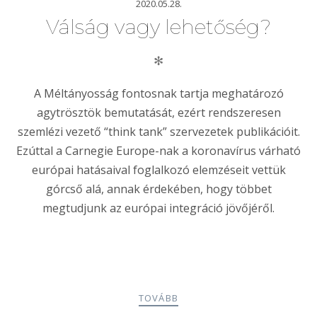
2020.05.28.
Válság vagy lehetőség?
✻
A Méltányosság fontosnak tartja meghatározó
agytrösztök bemutatását, ezért rendszeresen
szemlézi vezető “think tank” szervezetek publikációit.
Ezúttal a Carnegie Europe-nak a koronavírus várható
európai hatásaival foglalkozó elemzéseit vettük
górcső alá, annak érdekében, hogy többet
megtudjunk az európai integráció jövőjéről.
TOVÁBB