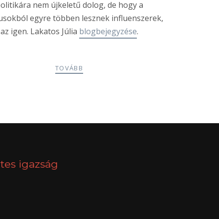
olitikára nem újkeletű dolog, de hogy a
kusokból egyre többen lesznek influenszerek,
az igen. Lakatos Júlia
blogbejegyzése
.
TOVÁBB
NEXT
tes igazság