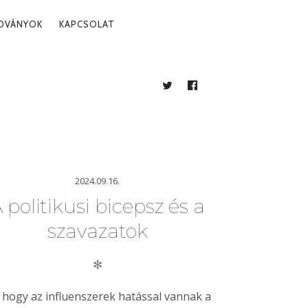
ADVÁNYOK
KAPCSOLAT
TWITTER
FACEBOOK
BLOG
2024.09.16.
 politikusi bicepsz és a
szavazatok
✻
 hogy az influenszerek hatással vannak a