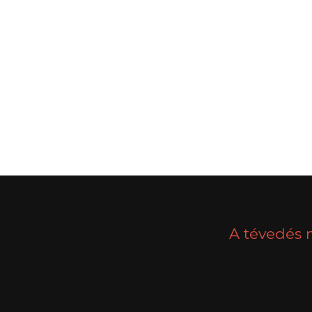
POSTS
PREV
NAVIGATION
A tévedés 