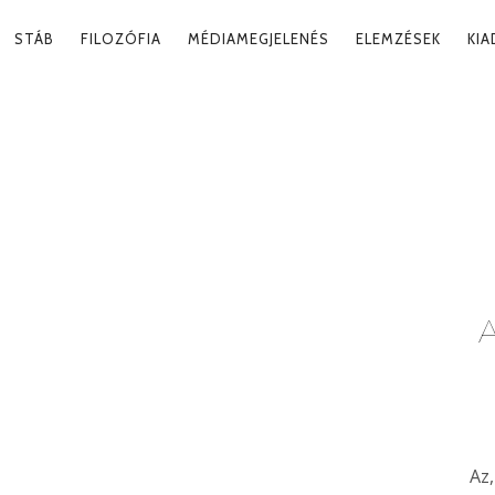
RY
STÁB
FILOZÓFIA
MÉDIAMEGJELENÉS
ELEMZÉSEK
KI
ATION
A
Az,