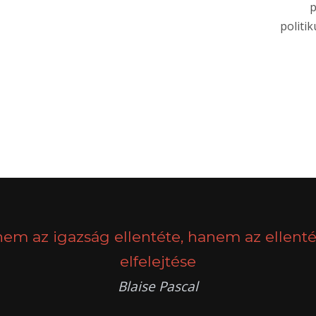
p
politi
nem az igazság ellentéte, hanem az ellenté
elfelejtése
Blaise Pascal