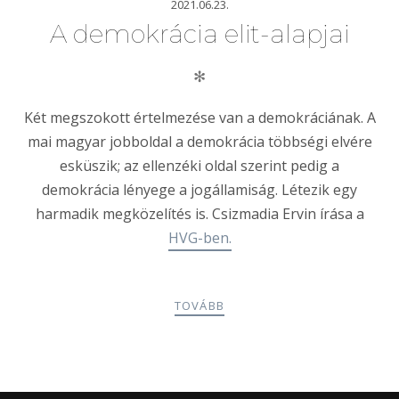
2021.06.23.
A demokrácia elit-alapjai
✻
Két megszokott értelmezése van a demokráciának. A
mai magyar jobboldal a demokrácia többségi elvére
esküszik; az ellenzéki oldal szerint pedig a
demokrácia lényege a jogállamiság. Létezik egy
harmadik megközelítés is. Csizmadia Ervin írása a
HVG-ben.
TOVÁBB