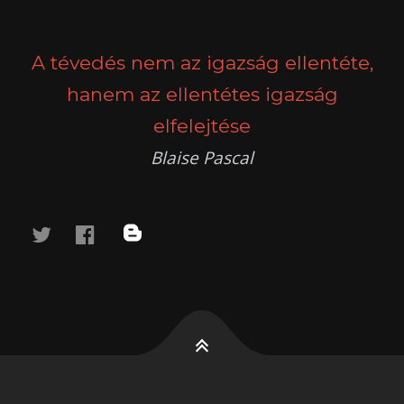
POSTS
PREV
NEXT
NAVIGATION
A tévedés nem az igazság ellentéte,
hanem az ellentétes igazság
elfelejtése
Blaise Pascal
twitter
facebook
blog