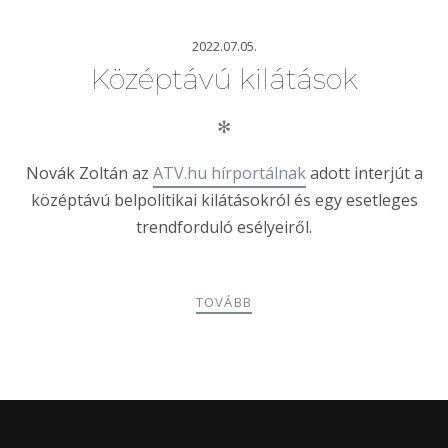
2022.07.05.
Középtávú kilátások
✻
Novák Zoltán az
ATV.hu hírportálnak
adott interjút a
középtávú belpolitikai kilátásokról és egy esetleges
trendforduló esélyeiről.
TOVÁBB
POSTS
PREV
NEXT
NAVIGATION