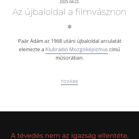
2025.04.22.
Az újbaloldal a filmvásznon
✻
Paár Ádám az 1968 utáni újbaloldal arculatát
elemezte a
Klubrádió Mozgóképizmus
című
műsorában.
TOVÁBB
POSTS
PREV
NEXT
NAVIGATION
A tévedés nem az igazság ellentéte,