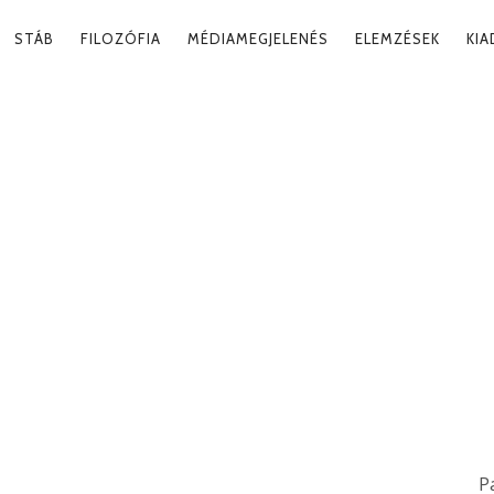
RY
STÁB
FILOZÓFIA
MÉDIAMEGJELENÉS
ELEMZÉSEK
KI
ATION
P