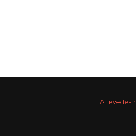
POSTS
PREV
NAVIGATION
A tévedés 