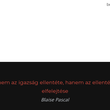
b
nem az igazság ellentéte, hanem az ellenté
elfelejtése
Blaise Pascal