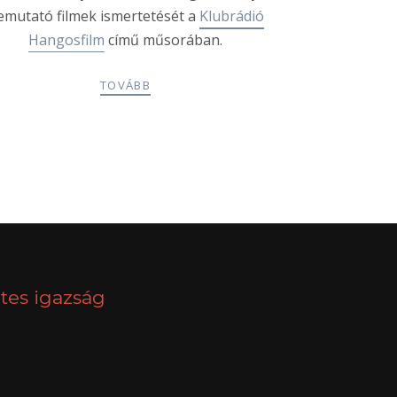
emutató filmek ismertetését a
Klubrádió
Hangosfilm
című műsorában.
TOVÁBB
NEXT
tes igazság