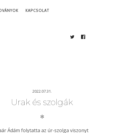
ADVÁNYOK
KAPCSOLAT
TWITTER
FACEBOOK
BLOG
2022.07.31.
Urak és szolgák
✻
aár Ádám folytatta az úr-szolga viszonyt