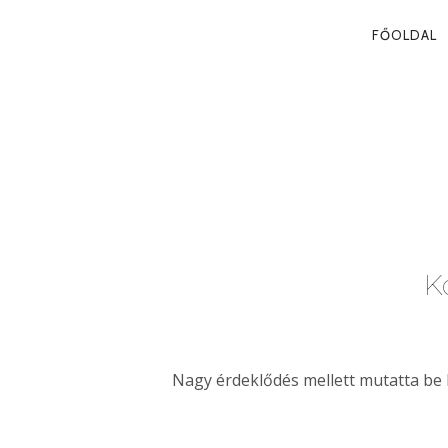
PRIMA
FŐOLDAL
NAVIG
VÁLASZTÁS 2
K
Nagy érdeklődés mellett mutatta be 