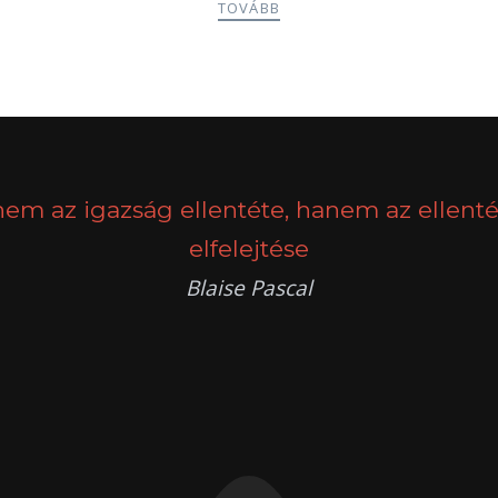
TOVÁBB
nem az igazság ellentéte, hanem az ellenté
elfelejtése
Blaise Pascal
k
g