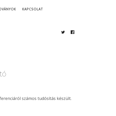
ADVÁNYOK
KAPCSOLAT
TWITTER
FACEBOOK
BLOG
tó
erenciáról számos tudósítás készült.