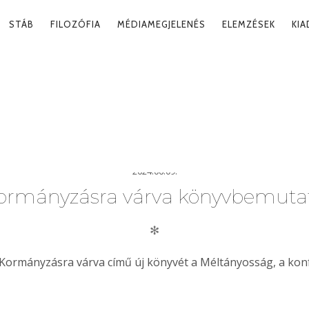
RY
STÁB
FILOZÓFIA
MÉDIAMEGJELENÉS
ELEMZÉSEK
KI
ATION
024
Tag
2024.06.09.
ormányzásra várva könyvbemuta
✻
Kormányzásra várva című új könyvét a Méltányosság, a konf