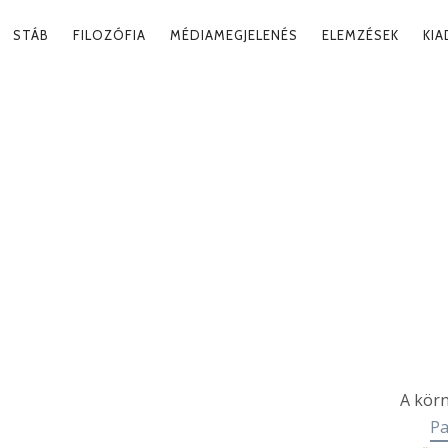
RY
STÁB
FILOZÓFIA
MÉDIAMEGJELENÉS
ELEMZÉSEK
KI
ATION
KA
Tag
A körn
Pa