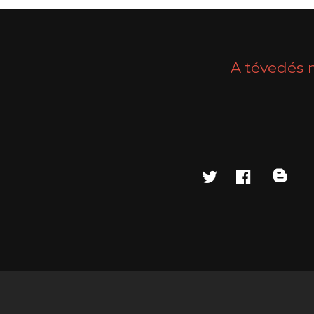
A tévedés 
twitter
faceboo
blo