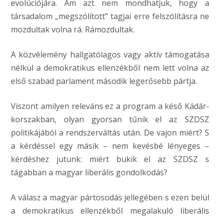
evolúciójára. Ám azt nem mondhatjuk, hogy a
társadalom „megszólított” tagjai erre felszólításra ne
mozdultak volna rá. Rámozdultak.
A közvélemény hallgatólagos vagy aktív támogatása
nélkül a demokratikus ellenzékből nem lett volna az
első szabad parlament második legerősebb pártja.
Viszont amilyen releváns ez a program a késő Kádár-
korszakban, olyan gyorsan tűnik el az SZDSZ
politikájából a rendszerváltás után. De vajon miért? S
a kérdéssel egy másik – nem kevésbé lényeges –
kérdéshez jutunk: miért bukik el az SZDSZ s
tágabban a magyar liberális gondolkodás?
A válasz a magyar pártosodás jellegében s ezen belül
a demokratikus ellenzékből megalakuló liberális