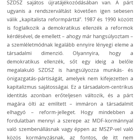
SZDSZ sajátos újratájékozódásában van. A párt
ugyanis a rendszerváltást követően igen sebesen
válik „kapitalista reformpárttá”. 1987 és 1990 között
is foglalkozik a demokratikus ellenzék a reformok
kérdésével, de emellett – ahogy már hangsúlyoztam –
a szemléletmódnak legalább ennyire lényegi eleme a
társadalmi dimenzió. Olyannyira, hogy a
demokratikus ellenzék, sőt egy ideig a belőle
megalakuló SZDSZ is hangsúlyozza munkás- és
önigazgatás-pártiságát, amelyek nem kifejezetten a
kapitalizmus sajátosságai. Ez a társadalom-centrikus
identitás azonban erőteljesen változik, és a párt
magára ölti az említett – immáron a társadalmit
elhagyó – reform-jelleget. Hogy mindebben a
fordulatban mennyi a szerepe az MDF-kormánnyal
való szembenállásnak vagy éppen az MSZP-vel való
közös kormányzásnak, az fontos, de itt nem