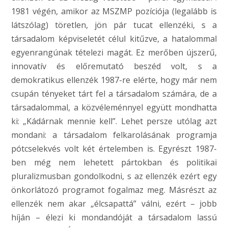
1981 végén, amikor az MSZMP pozíciója (legalább is
látszólag) töretlen, jön pár tucat ellenzéki, s a
társadalom képviseletét célul kitűzve, a hatalommal
egyenrangúnak tételezi magát. Ez merőben újszerű,
innovatív és előremutató beszéd volt, s a
demokratikus ellenzék 1987-re elérte, hogy már nem
csupán tényeket tárt fel a társadalom számára, de a
társadalommal, a közvéleménnyel együtt mondhatta
ki: „Kádárnak mennie kell”. Lehet persze utólag azt
mondani: a társadalom felkarolásának programja
pótcselekvés volt két értelemben is. Egyrészt 1987-
ben még nem lehetett pártokban és politikai
pluralizmusban gondolkodni, s az ellenzék ezért egy
önkorlátozó programot fogalmaz meg. Másrészt az
ellenzék nem akar „élcsapattá” válni, ezért – jobb
híján – élezi ki mondandóját a társadalom lassú