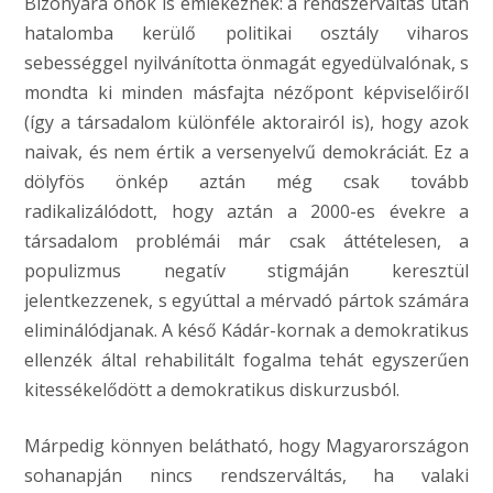
Bizonyára önök is emlékeznek: a rendszerváltás után
hatalomba kerülő politikai osztály viharos
sebességgel nyilvánította önmagát egyedülvalónak, s
mondta ki minden másfajta nézőpont képviselőiről
(így a társadalom különféle aktorairól is), hogy azok
naivak, és nem értik a versenyelvű demokráciát. Ez a
dölyfös önkép aztán még csak tovább
radikalizálódott, hogy aztán a 2000-es évekre a
társadalom problémái már csak áttételesen, a
populizmus negatív stigmáján keresztül
jelentkezzenek, s egyúttal a mérvadó pártok számára
eliminálódjanak. A késő Kádár-kornak a demokratikus
ellenzék által rehabilitált fogalma tehát egyszerűen
kitessékelődött a demokratikus diskurzusból.
Márpedig könnyen belátható, hogy Magyarországon
sohanapján nincs rendszerváltás, ha valaki