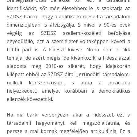
önmeghatározás derékba töri ezt a társadalmi
identifikációt, sőt még élesebben: le is szoktatja az
SZDSZ-t arról, hogy a politika kérdéseit a társadalom
dimenziójában is átvizsgálja. S mivel a 90-es évek
végéig az SZDSZ szellemi-közéleti befolyása
egyedülálló, ezt a szemléletet voltaképpen követi a
többi párt is. A Fideszt kivéve. Noha nem e cikk
témája, de azért mégis ide kívánkozik: a Fidesz azzal
alapozta meg 2010-es sikerét, hogy idejekorán
kilépett ebből az SZDSZ által „gründölt” társadalom-
nélküli konszenzusból, s abba a pozícióba
helyezkedett, amelyet korábban a demokratikus
ellenzék kövezett ki.
Ha ma bárki versenyezni akar a Fidesszel, ezt a
társadalmi hagyományt kell megszólaltatnia, és
persze a mai kornak megfelelően artikulálnia. Ez a