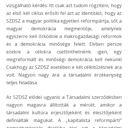
vizsgálható kérdés. Itt csak azt tudom rögzíteni, hogy
az első két ciklus erősíti fel azt az identitást, hogy az
SZDSZ a magyar politika egyetlen reformpártja, sőt a
magyar demokrácia megmentője, amelynek
egyszerre kell őrködnie a makrogazdasági reformok
és a demokrácia minősége felett. Elvben persze
ezekre a célokra csettinthetnénk: igen, egy
megreformált és minőségi demokrácia kell nekünk!
Csakhogy az SZDSZ esetében e két célkitűzésnek ára
volt. Nagyon nagy ára: a társadalmi érzékenység
teljes feladása.
Az SZDSZ elődei ugyanis a Társadalmi szerződésben
nagyon magasra állították a mércét, amikor a
társadalmi kultúra erjesztőjeként és élesztőjeként
definiálták magukat. A „kapitalista reformpárti”