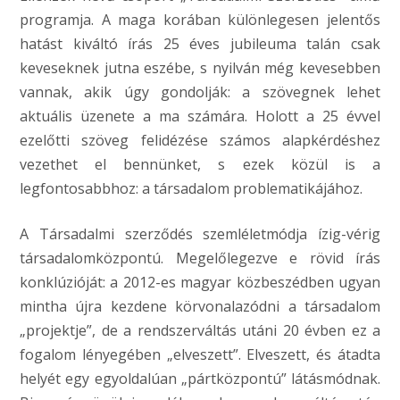
programja. A maga korában különlegesen jelentős
hatást kiváltó írás 25 éves jubileuma talán csak
keveseknek jutna eszébe, s nyilván még kevesebben
vannak, akik úgy gondolják: a szövegnek lehet
aktuális üzenete a ma számára. Holott a 25 évvel
ezelőtti szöveg felidézése számos alapkérdéshez
vezethet el bennünket, s ezek közül is a
legfontosabbhoz: a társadalom problematikájához.
A Társadalmi szerződés szemléletmódja ízig-vérig
társadalomközpontú. Megelőlegezve e rövid írás
konklúzióját: a 2012-es magyar közbeszédben ugyan
mintha újra kezdene körvonalazódni a társadalom
„projektje”, de a rendszerváltás utáni 20 évben ez a
fogalom lényegében „elveszett”. Elveszett, és átadta
helyét egy egyoldalúan „pártközpontú” látásmódnak.