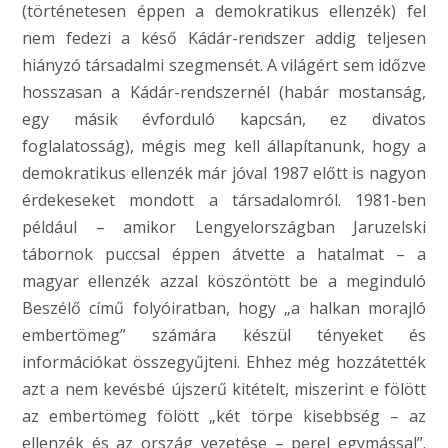
(történetesen éppen a demokratikus ellenzék) fel
nem fedezi a késő Kádár-rendszer addig teljesen
hiányzó társadalmi szegmensét. A világért sem időzve
hosszasan a Kádár-rendszernél (habár mostanság,
egy másik évforduló kapcsán, ez divatos
foglalatosság), mégis meg kell állapítanunk, hogy a
demokratikus ellenzék már jóval 1987 előtt is nagyon
érdekeseket mondott a társadalomról. 1981-ben
például – amikor Lengyelországban Jaruzelski
tábornok puccsal éppen átvette a hatalmat – a
magyar ellenzék azzal köszöntött be a meginduló
Beszélő című folyóiratban, hogy „a halkan morajló
embertömeg” számára készül tényeket és
információkat összegyűjteni. Ehhez még hozzátették
azt a nem kevésbé újszerű kitételt, miszerint e fölött
az embertömeg fölött „két törpe kisebbség – az
ellenzék és az ország vezetése – perel egymással”.