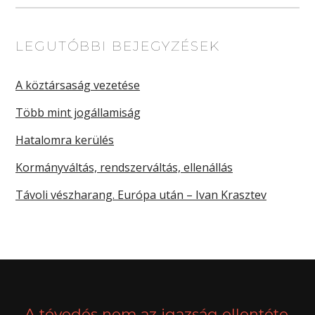
LEGUTÓBBI BEJEGYZÉSEK
A köztársaság vezetése
Több mint jogállamiság
Hatalomra kerülés
Kormányváltás, rendszerváltás, ellenállás
Távoli vészharang. Európa után – Ivan Krasztev
A tévedés nem az igazság ellentéte,