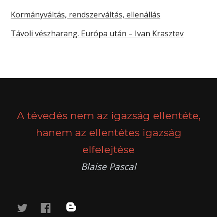
Kormányváltás, rendszerváltás, ellenállás
Távoli vészharang. Európa után – Ivan Krasztev
A tévedés nem az igazság ellentéte,
hanem az ellentétes igazság
elfelejtése
Blaise Pascal
twitter
facebook
blog