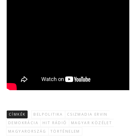
CÍMKÉK
BELPOLITIKA
CSIZMADIA ERVIN
DEMOKRÁCIA
HIT RÁDIÓ
MAGYAR KÖZÉLET
MAGYARORSZÁG
TÖRTÉNELEM