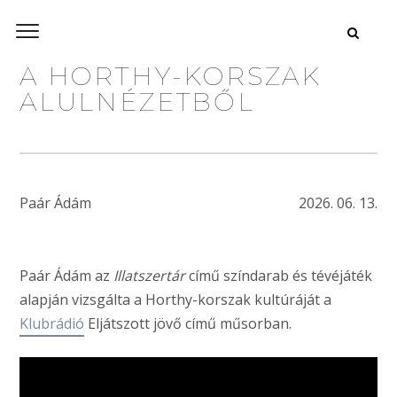
A HORTHY-KORSZAK
ALULNÉZETBŐL
Paár Ádám
2026. 06. 13.
Paár Ádám az
Illatszertár
című színdarab és tévéjáték
alapján vizsgálta a Horthy-korszak kultúráját a
Klubrádió
Eljátszott jövő című műsorban.