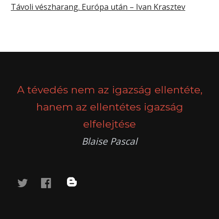
Távoli vészharang. Európa után – Ivan Krasztev
A tévedés nem az igazság ellentéte,
hanem az ellentétes igazság
elfelejtése
Blaise Pascal
twitter
facebook
blog