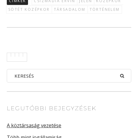
CÍMKÉK
CSIZMADIA ERVIN
JELEN
KÖZÉPKOR
SÖTÉT KÖZÉPKOR
TÁRSADALOM
TÖRTÉNELEM
LEGUTÓBBI BEJEGYZÉSEK
A köztársaság vezetése
Több mint jogállamiság