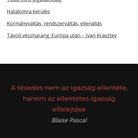
Hatalomra kerülés
Kormányváltás, rendszerváltás, ellenállás
Távoli vészharang. Európa után – Ivan Krasztev
A tévedés nem az igazság ellentéte,
hanem az ellentétes igazság
elfelejtése
Blaise Pascal