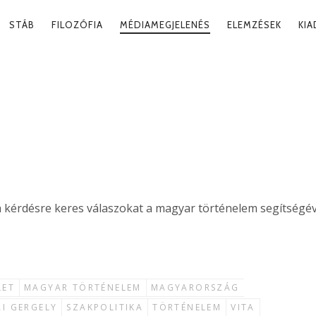
RY
STÁB
FILOZÓFIA
MÉDIAMEGJELENÉS
ELEMZÉSEK
KI
ATION
ÉS ELLENZÉKE
2022. 01
 a kérdésre keres válaszokat a magyar történelem segítségév
LET
MAGYAR TÖRTÉNELEM
MAGYARORSZÁG
AI GERGELY
SZAKPOLITIKA
TÖRTÉNELEM
VITA