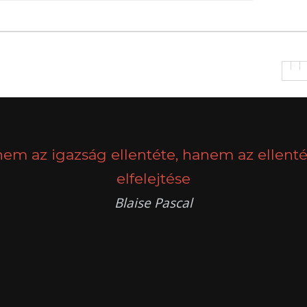
nem az igazság ellentéte, hanem az ellenté
elfelejtése
Blaise Pascal
k
g