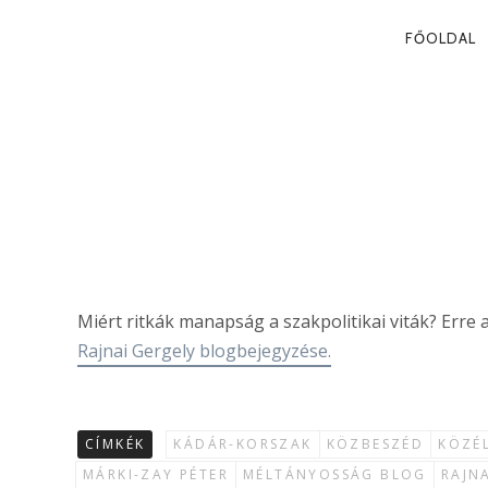
PRIMA
FŐOLDAL
NAVIG
A RENDSZER 
Rajnai Gergely
Miért ritkák manapság a szakpolitikai viták? Erre
Rajnai Gergely blogbejegyzése.
CÍMKÉK
KÁDÁR-KORSZAK
KÖZBESZÉD
KÖZÉ
MÁRKI-ZAY PÉTER
MÉLTÁNYOSSÁG BLOG
RAJN