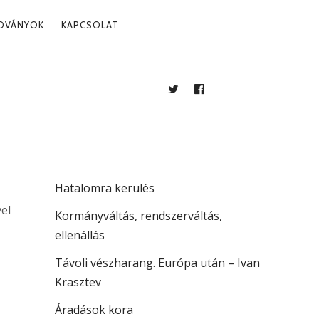
ADVÁNYOK
KAPCSOLAT
TWITTER
FACEBOOK
BLOG
LEGUTÓBBI BEJEGYZÉSEK
. 17.
Több mint jogállamiság
Hatalomra kerülés
el
Kormányváltás, rendszerváltás,
ellenállás
Távoli vészharang. Európa után – Ivan
Krasztev
Áradások kora