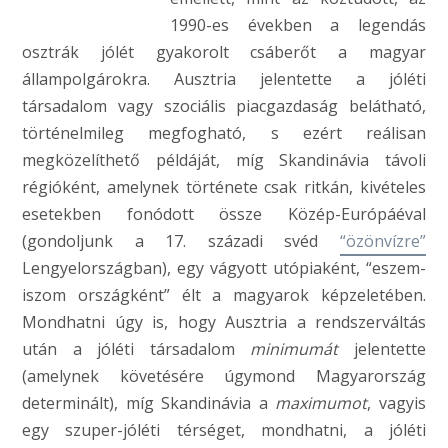
1990-es években a legendás
osztrák jólét gyakorolt csáberőt a magyar
állampolgárokra. Ausztria jelentette a jóléti
társadalom vagy szociális piacgazdaság belátható,
történelmileg megfogható, s ezért reálisan
megközelíthető példáját, míg Skandinávia távoli
régióként, amelynek története csak ritkán, kivételes
esetekben fonódott össze Közép-Európáéval
(gondoljunk a 17. századi svéd
“özönvízre”
Lengyelországban), egy vágyott utópiaként, “eszem-
iszom országként” élt a magyarok képzeletében.
Mondhatni úgy is, hogy Ausztria a rendszerváltás
után a jóléti társadalom
minimumát
jelentette
(amelynek követésére úgymond Magyarország
determinált), míg Skandinávia a
maximumot
, vagyis
egy szuper-jóléti térséget, mondhatni, a jóléti