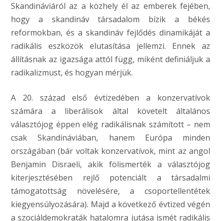
Skandináviáról az a közhely él az emberek fejében,
hogy a skandináv társadalom bízik a békés
reformokban, és a skandináv fejlődés dinamikáját a
radikális eszközök elutasítása jellemzi. Ennek az
állításnak az igazsága attól függ, miként definiáljuk a
radikalizmust, és hogyan mérjük.
A 20. század első évtizedében a konzervatívok
számára a liberálisok által követelt általános
választójog éppen elég radikálisnak számított – nem
csak Skandináviában, hanem Európa minden
országában (bár voltak konzervatívok, mint az angol
Benjamin Disraeli, akik fölismerték a választójog
kiterjesztésében rejlő potenciált a társadalmi
támogatottság növelésére, a csoportellentétek
kiegyensúlyozására). Majd a következő évtized végén
a szociáldemokraták hatalomra jutása ismét radikális