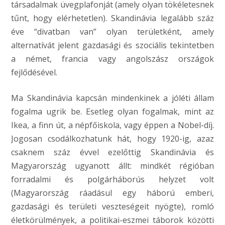
társadalmak üvegplafonját (amely olyan tökéletesnek
tűnt, hogy elérhetetlen). Skandinávia legalább száz
éve “divatban van” olyan területként, amely
alternatívát jelent gazdasági és szociális tekintetben
a német, francia vagy angolszász országok
fejlődésével.
Ma Skandinávia kapcsán mindenkinek a jóléti állam
fogalma ugrik be. Esetleg olyan fogalmak, mint az
Ikea, a finn út, a népfőiskola, vagy éppen a Nobel-díj.
Jogosan csodálkozhatunk hát, hogy 1920-ig, azaz
csaknem száz évvel ezelőttig Skandinávia és
Magyarország ugyanott állt: mindkét régióban
forradalmi és polgárháborús helyzet volt
(Magyarország ráadásul egy háború emberi,
gazdasági és területi veszteségeit nyögte), romló
életkörülmények, a politikai-eszmei táborok közötti