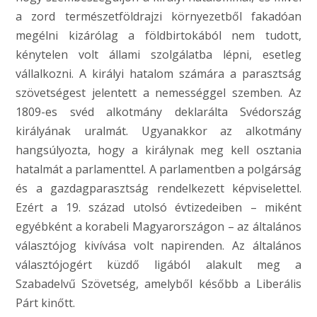
a zord természetföldrajzi környezetből fakadóan
megélni kizárólag a földbirtokából nem tudott,
kénytelen volt állami szolgálatba lépni, esetleg
vállalkozni. A királyi hatalom számára a parasztság
szövetségest jelentett a nemességgel szemben. Az
1809-es svéd alkotmány deklarálta Svédország
királyának uralmát. Ugyanakkor az alkotmány
hangsúlyozta, hogy a királynak meg kell osztania
hatalmát a parlamenttel. A parlamentben a polgárság
és a gazdagparasztság rendelkezett képviselettel.
Ezért a 19. század utolsó évtizedeiben – miként
egyébként a korabeli Magyarországon – az általános
választójog kivívása volt napirenden. Az általános
választójogért küzdő ligából alakult meg a
Szabadelvű Szövetség, amelyből később a Liberális
Párt kinőtt.