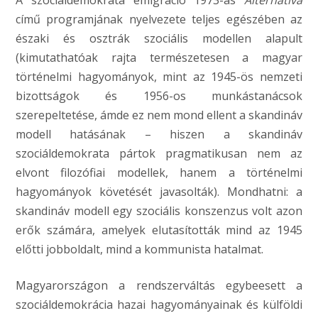
A szociáldemokrata emigráció 1973-as
Alternatíva
című programjának nyelvezete teljes egészében az
északi és osztrák szociális modellen alapult
(kimutathatóak rajta természetesen a magyar
történelmi hagyományok, mint az 1945-ös nemzeti
bizottságok és 1956-os munkástanácsok
szerepeltetése, ámde ez nem mond ellent a skandináv
modell hatásának – hiszen a skandináv
szociáldemokrata pártok pragmatikusan nem az
elvont filozófiai modellek, hanem a történelmi
hagyományok követését javasolták). Mondhatni: a
skandináv modell egy szociális konszenzus volt azon
erők számára, amelyek elutasították mind az 1945
előtti jobboldalt, mind a kommunista hatalmat.
Magyarországon a rendszerváltás egybeesett a
szociáldemokrácia hazai hagyományainak és külföldi