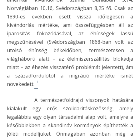
Norvégiában 10,16, Svédországban 8,25 fő. Csak az
1890-es években esett vissza időlegesen a
kivándorlás mértéke, ami összefüggésben áll az
iparosítás fokozódásával, az éhínségek lassú
megszűnésével (Svédországban 1868-ban volt az
utolsó éhínség békeidőben, természetesen a
világháború alatt – az élelmiszerszállítás blokádja
miatt – az éhezés visszatérő problémát jelentett), ám
a századfordulótól a migráció mértéke ismét
[1]
növekedett.
A természetföldrajzi viszonyok hatására
kialakult egy erős szolidaritásközösség, amely
legalábbis egy olyan társadalmi alap volt, amelyre a
későbbiekben a skandináv kormányok építhették a
jóléti modelljüket. Önmagában azonban még a