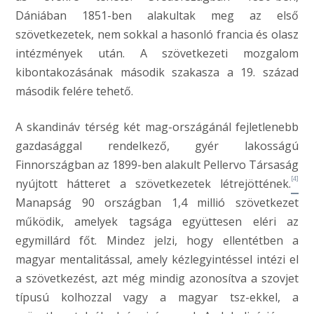
Dániában 1851-ben alakultak meg az első
szövetkezetek, nem sokkal a hasonló francia és olasz
intézmények után. A szövetkezeti mozgalom
kibontakozásának második szakasza a 19. század
második felére tehető.
A skandináv térség két mag-országánál fejletlenebb
gazdasággal rendelkező, gyér lakosságú
Finnországban az 1899-ben alakult Pellervo Társaság
[4]
nyújtott hátteret a szövetkezetek létrejöttének.
Manapság 90 országban 1,4 millió szövetkezet
működik, amelyek tagsága együttesen eléri az
egymillárd főt. Mindez jelzi, hogy ellentétben a
magyar mentalitással, amely kézlegyintéssel intézi el
a szövetkezést, azt még mindig azonosítva a szovjet
típusú kolhozzal vagy a magyar tsz-ekkel, a