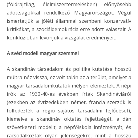
(földrajzilag, élelmiszertermelésben) előnyösebb
adottságokkal rendelkező Magyarországot. Végül
ismertetjük a jóléti állammal szembeni konzervatív
kritikákat, a szociáldemokrácia erre adott válaszait. A
konklúzióban levonjuk a vizsgálat eredményeit.
A svéd modell magyar szemmel
A skandináv társadalom és politika kutatása hosszú
múltra néz vissza, ez volt talán az a terület, amelyet a
magyar társadalomkutatók mélyen elemeztek. A népi
írók az 1930-40-es években írtak Skandináviáról
(ezekben az évtizedekben német, francia szerzők is
fölfedezték a régió sajátos társadalmi fejlődését),
kiemelve a skandináv oktatás fejlettségét, a dán
szövetkezeti modellt, a népfőiskola intézményét, és
rácsodálkoztak olyan jelenségekre, mint a hosszú