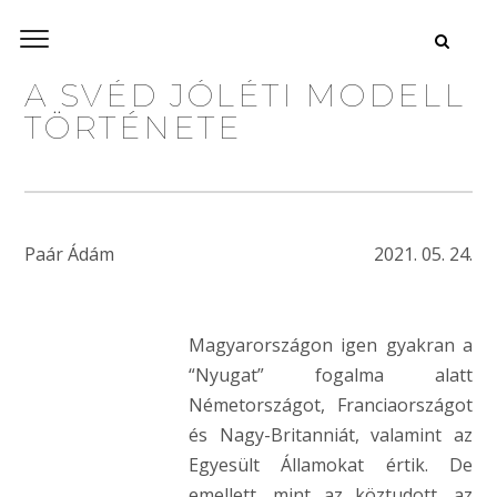
A SVÉD JÓLÉTI MODELL
TÖRTÉNETE
Paár Ádám
2021. 05. 24.
Magyarországon igen gyakran a
“Nyugat” fogalma alatt
Németországot, Franciaországot
és Nagy-Britanniát, valamint az
Egyesült Államokat értik. De
emellett, mint az köztudott, az