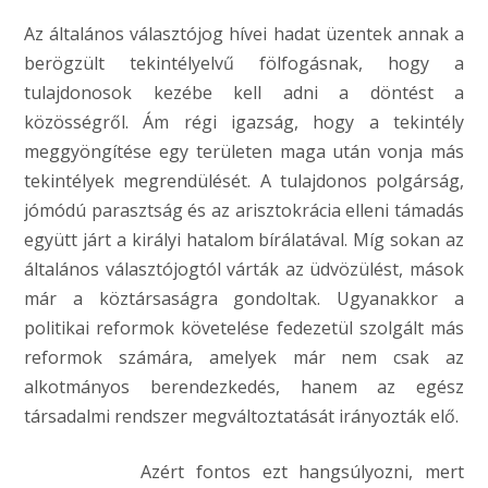
Az általános választójog hívei hadat üzentek annak a
berögzült tekintélyelvű fölfogásnak, hogy a
tulajdonosok kezébe kell adni a döntést a
közösségről. Ám régi igazság, hogy a tekintély
meggyöngítése egy területen maga után vonja más
tekintélyek megrendülését. A tulajdonos polgárság,
jómódú parasztság és az arisztokrácia elleni támadás
együtt járt a királyi hatalom bírálatával. Míg sokan az
általános választójogtól várták az üdvözülést, mások
már a köztársaságra gondoltak. Ugyanakkor a
politikai reformok követelése fedezetül szolgált más
reformok számára, amelyek már nem csak az
alkotmányos berendezkedés, hanem az egész
társadalmi rendszer megváltoztatását irányozták elő.
Azért fontos ezt hangsúlyozni, mert