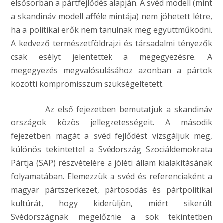
elsősorban a pártfejlődés alapján. A svéd modell (mint
a skandináv modell afféle mintája) nem jöhetett létre,
ha a politikai erők nem tanulnak meg együttműködni.
A kedvező természetföldrajzi és társadalmi tényezők
csak esélyt jelentettek a megegyezésre. A
megegyezés megvalósulásához azonban a pártok
közötti kompromisszum szükségeltetett.
Az első fejezetben bemutatjuk a skandináv
országok közös jellegzetességeit. A második
fejezetben magát a svéd fejlődést vizsgáljuk meg,
különös tekintettel a Svédország Szociáldemokrata
Pártja (SAP) részvételére a jóléti állam kialakításának
folyamatában. Elemezzük a svéd és referenciaként a
magyar pártszerkezet, pártosodás és pártpolitikai
kultúrát, hogy kiderüljön, miért sikerült
Svédországnak megelőznie a sok tekintetben