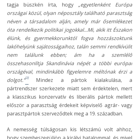
tagja büszkén írta, hogy
„egyetlenként Európa
országai közül, olyan néposztály található parasztság
néven a társadalom alján, amely már ősemlékezet
óta rendelkezik politikai jogokkal…Mi, akik itt Északon
élünk, és gyermekkorunktól fogva hozzászoktunk
lakóhelyünk sajátosságaihoz, talán semmi rendkívülit
nem találunk ebben
;
ám ha a szemlélő
összehasonlítja Skandinávia népét a többi európai
országéval, mindinkább figyelemre méltónak érzi a
[2]
dolgot
.”
Mindez a pártok kialakulása, a
pártrendszer szerkezete miatt sem érdektelen, mert
a klasszikus konzervatív és liberális pártok mellett
először a parasztság érdekeit képviselő agrár- vagy
parasztpártok szerveződtek meg a 19. században.
A nemesség túlságosan kis létszámú volt ahhoz,
hogy szembeszegüljön a királyi hatalommal, és mivel