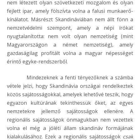
nem létezett olyan szövetkezeti mozgalom és olyan
fejlett ipar, amely fölszívta volna a falusi munkaerő-
kínálatot. Másrészt Skandináviában nem állt fönn a
nemzetvédelmi szempont, amely a népi írókat
nyugtalanította: nem volt olyan nemzetiség (mint
Magyarországon a német nemzetiség), amely
gazdaságilag profitált volna a magyar népességet
érintő egyke-rendszerből.
Mindezeknek a fenti tényezőknek a számba
vétele jelzi, hogy Skandinávia országai rendelkeztek
közös sajátosságokkal, amelyek lehetővé teszik, hogy
egyazon kultúrának tekinthessük őket, az egyes
nemzetekre jellemző sajátosságok ellenére. A
regionális sajátosságok önmagukban nem vezettek
volna el még a jóléti állam skandináv formájának
kialakulásához. Ezek a regionális sajátosságok
csak