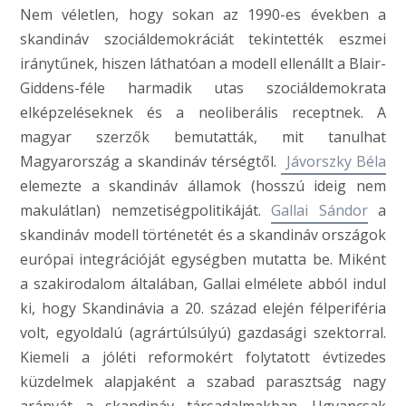
Nem véletlen, hogy sokan az 1990-es években a
skandináv szociáldemokráciát tekintették eszmei
iránytűnek, hiszen láthatóan a modell ellenállt a Blair-
Giddens-féle harmadik utas szociáldemokrata
elképzeléseknek és a neoliberális receptnek. A
magyar szerzők bemutatták, mit tanulhat
Magyarország a skandináv térségtől.
Jávorszky Béla
elemezte a skandináv államok (hosszú ideig nem
makulátlan) nemzetiségpolitikáját.
Gallai Sándor
a
skandináv modell történetét és a skandináv országok
európai integrációját egységben mutatta be. Miként
a szakirodalom általában, Gallai elmélete abból indul
ki, hogy Skandinávia a 20. század elején félperiféria
volt, egyoldalú (agrártúlsúlyú) gazdasági szektorral.
Kiemeli a jóléti reformokért folytatott évtizedes
küzdelmek alapjaként a szabad parasztság nagy