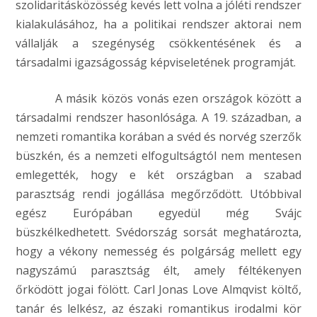
szolidaritásközösség kevés lett volna a jóléti rendszer
kialakulásához, ha a politikai rendszer aktorai nem
vállalják a szegénység csökkentésének és a
társadalmi igazságosság képviseletének programját.
A másik közös vonás ezen országok között a
társadalmi rendszer hasonlósága. A 19. században, a
nemzeti romantika korában a svéd és norvég szerzők
büszkén, és a nemzeti elfogultságtól nem mentesen
emlegették, hogy e két országban a szabad
parasztság rendi jogállása megőrződött. Utóbbival
egész Európában egyedül még Svájc
büszkélkedhetett. Svédország sorsát meghatározta,
hogy a vékony nemesség és polgárság mellett egy
nagyszámú parasztság élt, amely féltékenyen
őrködött jogai fölött. Carl Jonas Love Almqvist költő,
tanár és lelkész, az északi romantikus irodalmi kör