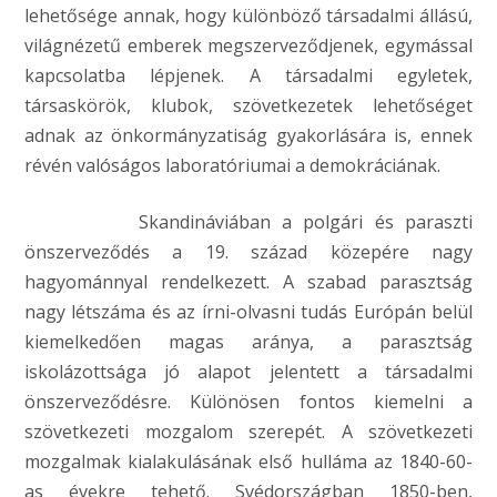
lehetősége annak, hogy különböző társadalmi állású,
világnézetű emberek megszerveződjenek, egymással
kapcsolatba lépjenek. A társadalmi egyletek,
társaskörök, klubok, szövetkezetek lehetőséget
adnak az önkormányzatiság gyakorlására is, ennek
révén valóságos laboratóriumai a demokráciának.
Skandináviában a polgári és paraszti
önszerveződés a 19. század közepére nagy
hagyománnyal rendelkezett. A szabad parasztság
nagy létszáma és az írni-olvasni tudás Európán belül
kiemelkedően magas aránya, a parasztság
iskolázottsága jó alapot jelentett a társadalmi
önszerveződésre. Különösen fontos kiemelni a
szövetkezeti mozgalom szerepét. A szövetkezeti
mozgalmak kialakulásának első hulláma az 1840-60-
as évekre tehető. Svédországban 1850-ben,