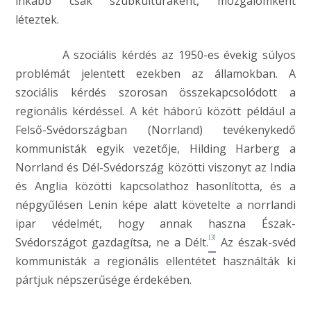
inkább csak szubkultúraként, mozgalomként
léteztek.
A szociális kérdés az 1950-es évekig súlyos
problémát jelentett ezekben az államokban. A
szociális kérdés szorosan összekapcsolódott a
regionális kérdéssel. A két háború között például a
Felső-Svédországban (Norrland) tevékenykedő
kommunisták egyik vezetője, Hilding Harberg a
Norrland és Dél-Svédország közötti viszonyt az India
és Anglia közötti kapcsolathoz hasonlította, és a
népgyűlésen Lenin képe alatt követelte a norrlandi
ipar védelmét, hogy annak haszna Észak-
[3]
Svédországot gazdagítsa, ne a Délt.
Az észak-svéd
kommunisták a regionális ellentétet használták ki
pártjuk népszerűsége érdekében.