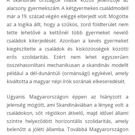
A skandináv országok másik közös jellemzője az
alacsony gyermekszám. A kétgyermekes családmodell
már a 19. század végén eléggé elterjedt volt. Mögötte
az a logika állt, hogy a szűkös, zord földterület nem
tette lehetővé a kettőnél több gyermeket nevelő
családok kiterjedését. Azonban a kevés gyermeket
kiegészítette a családok és kisközösségek közötti
erős szolidaritás. Ezért nem lehet egyszerűen
összehasonlítani mechanikusan a skandináv modellt
például a dél-dunántúli (ormánsági) egykével, amely
kiváltotta a magyar népi írók sorának elkeseredését.
Ugyanis Magyarországon éppen az hiányzott a
jelenség mögött, ami Skandináviában a lényeg volt: a
családokon, sőt régiókon átívelő, majd idővel állami
szintre helyeződött horizontális szolidaritás, amely
belenőtt a jóléti államba. Továbbá Magyarországon