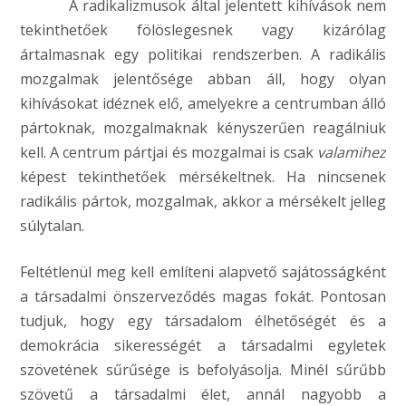
A radikalizmusok által jelentett kihívások nem
tekinthetőek fölöslegesnek vagy kizárólag
ártalmasnak egy politikai rendszerben. A radikális
mozgalmak jelentősége abban áll, hogy olyan
kihívásokat idéznek elő, amelyekre a centrumban álló
pártoknak, mozgalmaknak kényszerűen reagálniuk
kell. A centrum pártjai és mozgalmai is csak
valamihez
képest tekinthetőek mérsékeltnek. Ha nincsenek
radikális pártok, mozgalmak, akkor a mérsékelt jelleg
súlytalan.
Feltétlenül meg kell említeni alapvető sajátosságként
a társadalmi önszerveződés magas fokát. Pontosan
tudjuk, hogy egy társadalom élhetőségét és a
demokrácia sikerességét a társadalmi egyletek
szövetének sűrűsége is befolyásolja. Minél sűrűbb
szövetű a társadalmi élet, annál nagyobb a