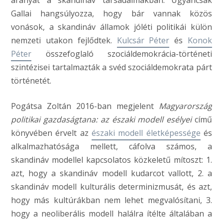
arányát a skandináv társadalmakban. Ugyancsak
Gallai hangsúlyozza, hogy bár vannak közös
vonások, a skandináv államok jóléti politikái külön
nemzeti utakon fejlődtek.
Kulcsár Péter
és
Konok
Péter
összefoglaló szociáldemokrácia-történeti
szintézisei tartalmazták a svéd szociáldemokrata párt
történetét.
Pogátsa Zoltán 2016-ban megjelent
Magyarország
politikai gazdaságtana: az északi modell esélyei
című
könyvében érvelt az
északi modell életképessége
és
alkalmazhatósága mellett, cáfolva számos, a
skandináv modellel kapcsolatos közkeletű mítoszt: 1.
azt, hogy a skandináv modell kudarcot vallott, 2. a
skandináv modell kulturális determinizmusát, és azt,
hogy más kultúrákban nem lehet megvalósítani, 3.
hogy a neoliberális modell halálra ítélte általában a