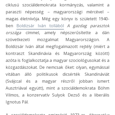
ciklusú szociáldemokrata kormányzás, valamint a
paraszti népesség – magyarországi mércével –
magas életnívója. Még egy könyv is született 1940-
ben
Boldizsár Iván tollából
A gazdag parasztok
országa
címmel, amely népszerűsítette a dán
szövetkezeti mozgalmat Magyarországon. A
Boldizsár Iván által megfogalmazott rejtély (miért a
kontraszt Skandinávia és Magyarország között)
azóta is foglalkoztatja a magyar szociológusokat és a
közgazdászokat. De nemcsak őket: olyan, egymással
vitában álló politikusok dicsérték Skandináviát
(Svájccal és a magyar részről jobban ismert
Ausztriával együtt), mint a szociáldemokrata Böhm
Vilmos, a konzervatív Sulyok Dezső és a liberális
Ignotus Pál.