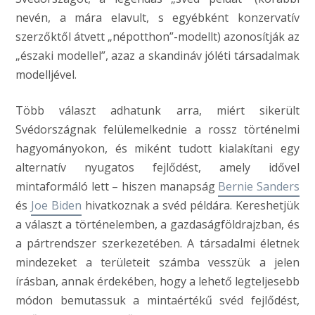
nevén, a mára elavult, s egyébként konzervatív
szerzőktől átvett „népotthon”-modellt) azonosítják az
„északi modellel”, azaz a skandináv jóléti társadalmak
modelljével.
Több választ adhatunk arra, miért sikerült
Svédországnak felülemelkednie a rossz történelmi
hagyományokon, és miként tudott kialakítani egy
alternatív nyugatos fejlődést, amely idővel
mintaformáló lett – hiszen manapság
Bernie Sanders
és
Joe Biden
hivatkoznak a svéd példára. Kereshetjük
a választ a történelemben, a gazdaságföldrajzban, és
a pártrendszer szerkezetében. A társadalmi életnek
mindezeket a területeit számba vesszük a jelen
írásban, annak érdekében, hogy a lehető legteljesebb
módon bemutassuk a mintaértékű svéd fejlődést,