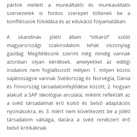
pártok mellett a munkáltatói és munkavállalói
szervezetek is fontos szerepet töltenek be a
konfliktusok föloldása és az edukáció folyamatában.
A skandináv jóléti állam “titkáról” szóló
magyarországi szakirodalom tehát viszonylag
gazdag. Megítélésünk szerint még mindig vannak
azonban olyan kérdések, amelyekkel az eddigi
irodalom nem foglalkozott mélyen: 1. milyen közös
sajátosságok vannak Svédország és Norvégia, Dánia
és Finnország társadalomfejlődése között, 2. hogyan
alakult a SAP ideológiai arculata, miként reflektált az
a svéd társadalmat érő külső és belső adaptációs
nyomásokra, és 3. miért nem következett be a jóléti
társadalom válsága, dacára a svéd rendszert érő
belső kritikáknak.