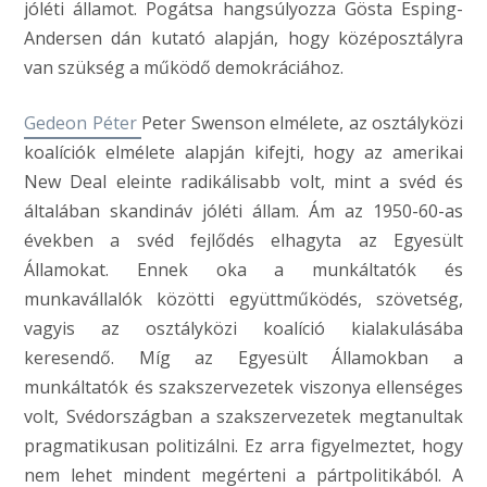
jóléti államot. Pogátsa hangsúlyozza Gösta Esping-
Andersen dán kutató alapján, hogy középosztályra
van szükség a működő demokráciához.
Gedeon Péter
Peter Swenson elmélete, az osztályközi
koalíciók elmélete alapján kifejti, hogy az amerikai
New Deal eleinte radikálisabb volt, mint a svéd és
általában skandináv jóléti állam. Ám az 1950-60-as
években a svéd fejlődés elhagyta az Egyesült
Államokat. Ennek oka a munkáltatók és
munkavállalók közötti együttműködés, szövetség,
vagyis az osztályközi koalíció kialakulásába
keresendő. Míg az Egyesült Államokban a
munkáltatók és szakszervezetek viszonya ellenséges
volt, Svédországban a szakszervezetek megtanultak
pragmatikusan politizálni. Ez arra figyelmeztet, hogy
nem lehet mindent megérteni a pártpolitikából. A