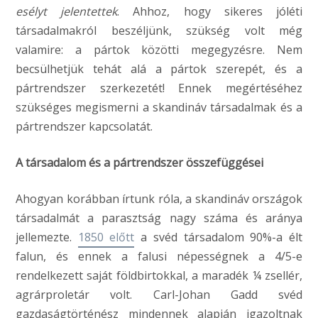
esélyt jelentettek
. Ahhoz, hogy sikeres jóléti
társadalmakról beszéljünk, szükség volt még
valamire: a pártok közötti megegyzésre. Nem
becsülhetjük tehát alá a pártok szerepét, és a
pártrendszer szerkezetét! Ennek megértéséhez
szükséges megismerni a skandináv társadalmak és a
pártrendszer kapcsolatát.
A társadalom és a pártrendszer összefüggései
Ahogyan korábban írtunk róla, a skandináv országok
társadalmát a parasztság nagy száma és aránya
jellemezte.
1850 előtt
a svéd társadalom 90%-a élt
falun, és ennek a falusi népességnek a 4/5-e
rendelkezett saját földbirtokkal, a maradék ¼ zsellér,
agrárproletár volt. Carl-Johan Gadd svéd
gazdaságtörténész mindennek alapján igazoltnak