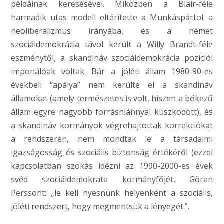
példáinak keresésével. Miközben a Blair-féle
harmadik utas modell eltérítette a Munkáspártot a
neoliberalizmus irányába, és a német
szociáldemokrácia távol került a Willy Brandt-féle
eszménytől, a skandináv szociáldemokrácia pozíciói
imponálóak voltak. Bár a jóléti állam 1980-90-es
évekbeli “apálya” nem kerülte el a skandináv
államokat (amely természetes is volt, hiszen a bőkezű
állam egyre nagyobb forráshiánnyal küszködött), és
a skandináv kormányok végrehajtottak korrekciókat
a rendszeren, nem mondtak le a társadalmi
igazságosság és szociális biztonság értékéről (ezzel
kapcsolatban szokás idézni az 1990-2000-es évek
svéd szociáldemokrata kormányfőjét, Göran
Perssont: „le kell nyesnünk helyenként a szociális,
jóléti rendszert, hogy megmentsük a lényegét.”.