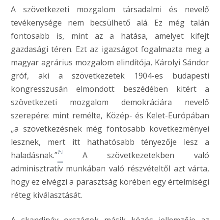
A szövetkezeti mozgalom társadalmi és nevelő
tevékenysége nem becsülhető alá. Ez még talán
fontosabb is, mint az a hatása, amelyet kifejt
gazdasági téren. Ezt az igazságot fogalmazta meg a
magyar agrárius mozgalom elindítója, Károlyi Sándor
gróf, aki a szövetkezetek 1904-es budapesti
kongresszusán elmondott beszédében kitért a
szövetkezeti mozgalom demokráciára nevelő
szerepére: mint remélte, Közép- és Kelet-Európában
„a szövetkezésnek még fontosabb következményei
lesznek, mert itt hathatósabb tényezője lesz a
[5]
haladásnak.”
A szövetkezetekben való
adminisztratív munkában való részvételtől azt várta,
hogy ez elvégzi a parasztság körében egy értelmiségi
réteg kiválasztását.