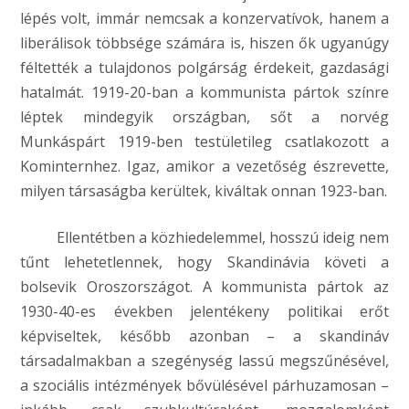
lépés volt, immár nemcsak a konzervatívok, hanem a
liberálisok többsége számára is, hiszen ők ugyanúgy
féltették a tulajdonos polgárság érdekeit, gazdasági
hatalmát. 1919-20-ban a kommunista pártok színre
léptek mindegyik országban, sőt a norvég
Munkáspárt 1919-ben testületileg csatlakozott a
Kominternhez. Igaz, amikor a vezetőség észrevette,
milyen társaságba kerültek, kiváltak onnan 1923-ban.
Ellentétben a közhiedelemmel, hosszú ideig nem
tűnt lehetetlennek, hogy Skandinávia követi a
bolsevik Oroszországot. A kommunista pártok az
1930-40-es években jelentékeny politikai erőt
képviseltek, később azonban – a skandináv
társadalmakban a szegénység lassú megszűnésével,
a szociális intézmények bővülésével párhuzamosan –