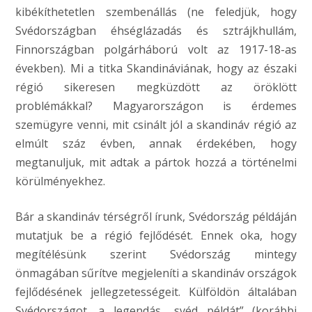
kibékíthetetlen szembenállás (ne feledjük, hogy
Svédországban éhséglázadás és sztrájkhullám,
Finnországban polgárháború volt az 1917-18-as
években). Mi a titka Skandináviának, hogy az északi
régió sikeresen megküzdött az öröklött
problémákkal? Magyarországon is érdemes
szemügyre venni, mit csinált jól a skandináv régió az
elmúlt száz évben, annak érdekében, hogy
megtanuljuk, mit adtak a pártok hozzá a történelmi
körülményekhez.
Bár a skandináv térségről írunk, Svédország példáján
mutatjuk be a régió fejlődését. Ennek oka, hogy
megítélésünk szerint Svédország mintegy
önmagában sűrítve megjeleníti a skandináv országok
fejlődésének jellegzetességeit. Külföldön általában
Svédországot, a legendás „svéd példát” (korábbi