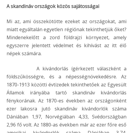
A skandináv országok közös sajátosságai
Mi az, ami összekötötte ezeket az országokat, ami
miatt egyáltalán egyetlen régiónak tekinthetjük őket?
Mindenekelőtt a zord földrajzi környezet, amely
egyszerre jelentett védelmet és kihívást az itt élő
népek számára.
A kivándorlás ígérkezett válaszként a
földszűkösségre, és a népességnövekedésre. Az
1870-1913 közötti évtizedek tekinthetőek az Egyesült
Államok irányába tartó skandináv kivándorlás
fénykorának. Az 1870-es években az országonként
ezer lakosra jutó skandináv kivándorlók száma
Dániában 1,97, Norvégiában 4,33, Svédországban
2,96 fő volt. Az 1880-as években már az ezer főre eső
amerikai kivándorlók száma Dániában 3,74,