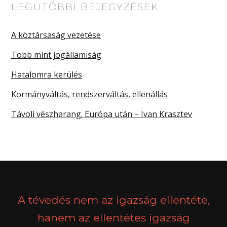
LEGUTÓBBI BEJEGYZÉSEK
A köztársaság vezetése
Több mint jogállamiság
Hatalomra kerülés
Kormányváltás, rendszerváltás, ellenállás
Távoli vészharang. Európa után – Ivan Krasztev
A tévedés nem az igazság ellentéte,
hanem az ellentétes igazság