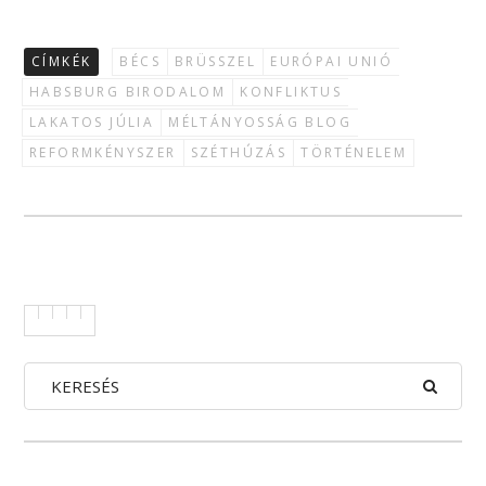
CÍMKÉK
BÉCS
BRÜSSZEL
EURÓPAI UNIÓ
HABSBURG BIRODALOM
KONFLIKTUS
LAKATOS JÚLIA
MÉLTÁNYOSSÁG BLOG
REFORMKÉNYSZER
SZÉTHÚZÁS
TÖRTÉNELEM