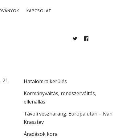
ADVÁNYOK
KAPCSOLAT
TWITTER
FACEBOOK
BLOG
LEGUTÓBBI BEJEGYZÉSEK
Több mint jogállamiság
. 21.
Hatalomra kerülés
Kormányváltás, rendszerváltás,
ellenállás
Távoli vészharang. Európa után – Ivan
Krasztev
Áradások kora