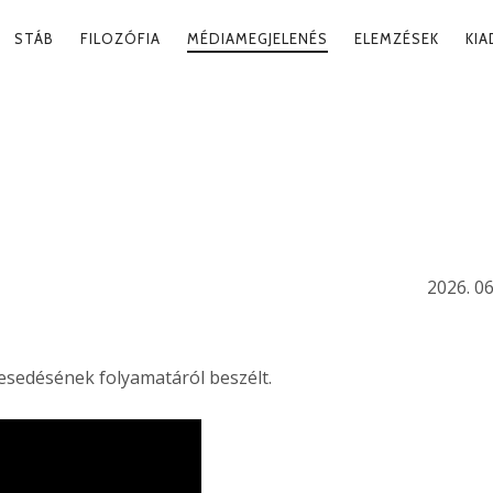
RY
STÁB
FILOZÓFIA
MÉDIAMEGJELENÉS
ELEMZÉSEK
KI
ATION
, AZÉ A
2026. 06
esedésének folyamatáról beszélt.