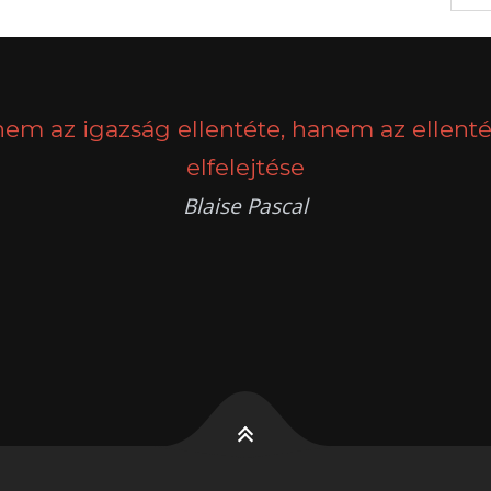
nem az igazság ellentéte, hanem az ellenté
elfelejtése
Blaise Pascal
k
g