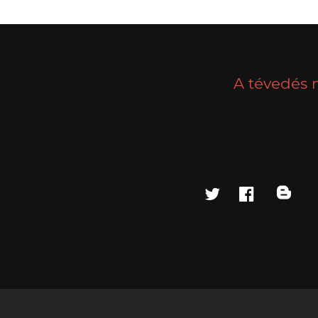
A tévedés 
twitter
faceboo
blo