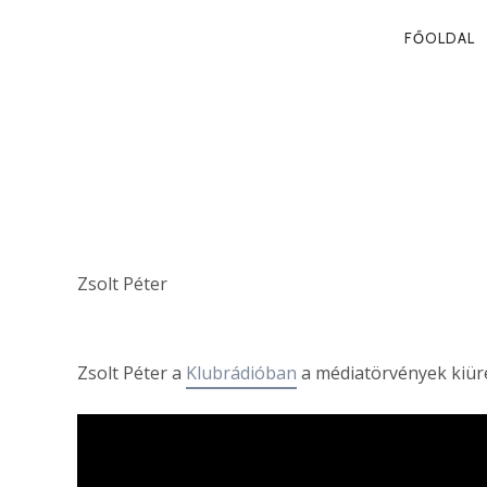
PRIMA
FŐOLDAL
NAVIG
AKIÉ A MÉDIA
HATALOM?
Zsolt Péter
Zsolt Péter a
Klubrádióban
a médiatörvények kiür