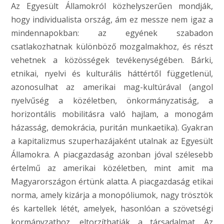
Az Egyesült Államokról közhelyszerűen mondják,
hogy individualista ország, ám ez messze nem igaz a
mindennapokban: az egyének szabadon
csatlakozhatnak különböző mozgalmakhoz, és részt
vehetnek a közösségek tevékenységében. Bárki,
etnikai, nyelvi és kulturális háttértől függetlenül,
azonosulhat az amerikai mag-kultúrával (angol
nyelvűség a közéletben, önkormányzatiság, a
horizontális mobilitásra való hajlam, a monogám
házasság, demokrácia, puritán munkaetika). Gyakran
a kapitalizmus szuperhazájaként utalnak az Egyesült
Államokra. A piacgazdaság azonban jóval szélesebb
értelmű az amerikai közéletben, mint amit ma
Magyarországon értünk alatta. A piacgazdaság etikai
norma, amely kizárja a monopóliumok, nagy trösztök
és kartellek létét, amelyek, hasonlóan a szövetségi
kormányzathoz, eltorzíthatják a társadalmat. Az