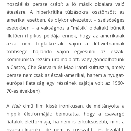
hozzáállás persze csábít a ló másik oldalára való
átesésre. A hiperkritika túlzásokra ösztönzött az
amerikai esetben, és olykor elvezetett – szélsőséges
esetekben – a vaksághoz a “másik” oldal(ak) bűneit
illetően (tipikus példája ennek, hogy az amerikaiak
azzal nem foglalkoztak, vajon a dél-vietnamiak
többsége hajlandó vajon egyesülni az északi
kommunista rezsim uralma alatt, vagy gondolhatunk
a Castro, Che Guevara és Mao iránti kultuszra, amely
persze nem csak az észak-amerikai, hanem a nyugat-
európai fiatalság egy részének sajátja volt az 1960-
70-es években).
A
Hair
című film kissé ironikusan, de méltányolta a
hippik életformáját: bemutatta, hogy a csavargó
fiatalok életformája, ha nem is erkölcsösebb, mint a
nyárspolgároké, de nem is rosszabb, és legalább