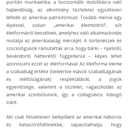
puritán munkaetika, a horizontális mobilitásra való
hajlandóság, az alkotmány tisztelete) együttesen
lefedik az amerikai patriotizmust. Tovább menve egy
lépéssel, sokan „amerikai életmódról”, sőt
életformáról beszélnek, amelyhez való alkalmazkodás
mutatja az amerikaiaság mércéjét. A történészek és
szociológusok rámutattak arra, hogy bárki – nyelvtől,
bevándorló hátterétől függetlenül – képes lehet
azonosulni ezzel az életformával. Az életforma eleme
a szabadság értéke (beleértve mások szabadságának
és méltóságának) respektálását, a jogok
egyenlősége, valamint a tisztelet, ragaszkodás az
amerikai szimbólumok, így a csillagsávos lobogó
iránt.
Aki csak felületesen belepillant az amerikai háborús
és katasztrófafilmekbe, tapasztalhatja, hogy