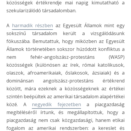
közösségek értékrendje mai napig kimutatható a
szekularizálódó társadalomban.
A
harmadik részben
az Egyesült Államok mint egy
sokszínű társadalom került a vizsgálódásunk
fókuszába. Bemutattuk, hogy miközben az Egyesült
Államok történetében sokszor húzódott konfliktus a
nem fehér-angolszász-protestáns (WASP)
közösségek (különösen az írek, római katolikusok,
olaszok, afroamerikaiak, őslakosok, ázsiaiak) és a
dominánsan angolszász-protestáns értékrend
között, mára ezeknek a közösségeknek az értékei
szintén beépültek az amerikai társadalom alapértékei
közé. A
negyedik fejezetben
a piacgazdaság
megítéléséről írtunk, és megállapítottuk, hogy a
piacgazdaság nem csak közgazdasági, hanem etikai
fogalom az amerikai rendszerben: a kereslet és