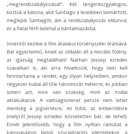
„megrendszabályozását”. Két tengerészgyalogos,
köztük a katona, akit Santiago a levelében bemártott,
meglepik Santiagót, ám a rendszabályozás eldurvul,
és a fiatal férfi belehal a bántalmazásba.
Innentől kezdve a film átalakul törvényszéki drámává.
Bár egyértelmű, kinek az oldalán áll a morális fölény,
az igazság megtalálható Nathan Jessep ezredes
szavaiban is, aki arra hivatkozik, hogy neki kell
fenntartania a rendet, egy olyan helyzetben, amikor
négyezer kubai áll tőle háromszáz méterre, és jobban
ismeri azt, mire van szükség, mint az irodai
aktakukacok. A valóságismeret persze nem lehet
mentség a jogsértésre, mi több, az emberölésre
(melyről Jessep ezredes közvetetten bár, de tehet).
Ennél jelentősebb, hogy a film nyíltan rámutat a
katonaságon belüli szocializációs ellentétekre, a