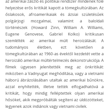
az amerikai zászló és politikai rendszer mindenek fölé
helyezése erős kritikát kapott a tömegkultúrában. Az
őslakosok, afroamerikaiak és ázsiai születésűek
polgárjogi mozgalmai, valamint a baloldali
történészek (Howard Zinn, William A. Williams,
Eugene Genovese, Gabriel Kolko) kritikusan
szemlélték az amerikai múlt heroizálását. A
tudományos életben, ezt követően a
tömegkultúrában az 1960-as évektől kezdetét vette a
heroizáló amerikai múltértelmezés dekonstrukciója. A
filmek ügyesen jelenítették meg az önkritikát:
miközben a Vadnyugat meghódítása, vagy a vietnami
háború ábrázolásában utaltak az amerikai bűnökre,
azzal enyhítették, illetve tették elfogadhatóvá a
kritikát, hogy mindig felléptettek olyan amerikai
hősöket, akik megpróbálták segíteni az üldözötteket,
legyenek azok indiánok vagy vietnami civilek.