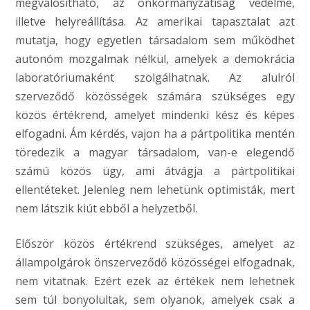
megvalósítható, az önkormányzatiság védelme,
illetve helyreállítása. Az amerikai tapasztalat azt
mutatja, hogy egyetlen társadalom sem működhet
autonóm mozgalmak nélkül, amelyek a demokrácia
laboratóriumaként szolgálhatnak. Az alulról
szerveződő közösségek számára szükséges egy
közös értékrend, amelyet mindenki kész és képes
elfogadni. Ám kérdés, vajon ha a pártpolitika mentén
töredezik a magyar társadalom, van-e elegendő
számú közös ügy, ami átvágja a pártpolitikai
ellentéteket. Jelenleg nem lehetünk optimisták, mert
nem látszik kiút ebből a helyzetből.
Először közös értékrend szükséges, amelyet az
állampolgárok önszerveződő közösségei elfogadnak,
nem vitatnak. Ezért ezek az értékek nem lehetnek
sem túl bonyolultak, sem olyanok, amelyek csak a