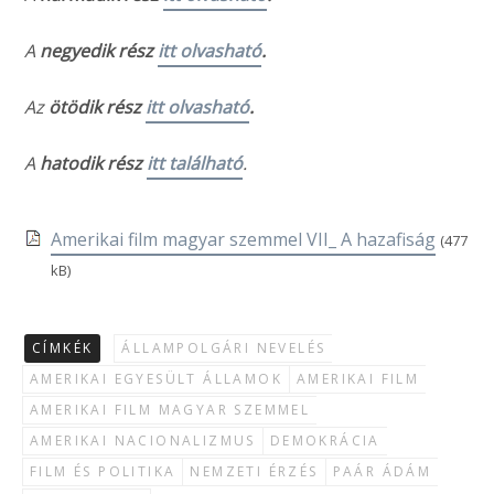
A
negyedik rész
itt olvasható
.
Az
ötödik rész
itt olvasható
.
A
hatodik rész
itt található
.
Amerikai film magyar szemmel VII_ A hazafiság
(477
kB)
CÍMKÉK
ÁLLAMPOLGÁRI NEVELÉS
AMERIKAI EGYESÜLT ÁLLAMOK
AMERIKAI FILM
AMERIKAI FILM MAGYAR SZEMMEL
AMERIKAI NACIONALIZMUS
DEMOKRÁCIA
FILM ÉS POLITIKA
NEMZETI ÉRZÉS
PAÁR ÁDÁM