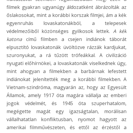
filmek gyakran ugyanúgy áldozatként ábrázolták az
őslakosokat, mint a korábbi korszak filmjei, ám a kék
egyenruhás lovaskatonákból, a telepesek
védelmezőiből közönséges gyilkosok lettek.
A kék
katona
című filmben a csejen indiánok táborát
elpusztító lovaskatonák üvöltözve rázzák kardjukat,
szuronyukat, a rá tűzött trófeákkal. A civilizáció
nyugati előhírnökei, a lovaskatonák viselkednek úgy,
mint ahogyan a filmekben a barbárnak lefestett
indiánokat jelenítették meg a korábbi filmekben. A
Vietnam-szindróma, magyarán az, hogy az Egyesült
Államok, amely 1917 óta magára vállalja az emberi
jogok védelmét, és 1945 óta szuperhatalom,
megégette magát egy igazságtalan, morálisan
vállalhatatlan konfliktusban, nyomot hagyott az
amerikai filmművészeten, és ettől az érzéstől a