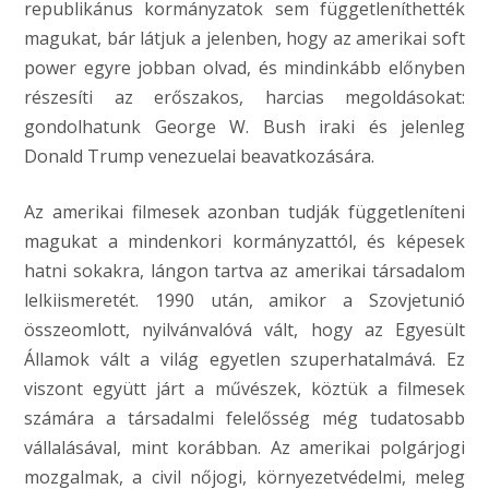
republikánus kormányzatok sem függetleníthették
magukat, bár látjuk a jelenben, hogy az amerikai soft
power egyre jobban olvad, és mindinkább előnyben
részesíti az erőszakos, harcias megoldásokat:
gondolhatunk George W. Bush iraki és jelenleg
Donald Trump venezuelai beavatkozására.
Az amerikai filmesek azonban tudják függetleníteni
magukat a mindenkori kormányzattól, és képesek
hatni sokakra, lángon tartva az amerikai társadalom
lelkiismeretét. 1990 után, amikor a Szovjetunió
összeomlott, nyilvánvalóvá vált, hogy az Egyesült
Államok vált a világ egyetlen szuperhatalmává. Ez
viszont együtt járt a művészek, köztük a filmesek
számára a társadalmi felelősség még tudatosabb
vállalásával, mint korábban. Az amerikai polgárjogi
mozgalmak, a civil nőjogi, környezetvédelmi, meleg