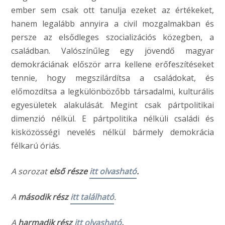
ember sem csak ott tanulja ezeket az értékeket,
hanem legalább annyira a civil mozgalmakban és
persze az elsődleges szocializációs közegben, a
családban. Valószínűleg egy jövendő magyar
demokráciának először arra kellene erőfeszítéseket
tennie, hogy megszilárdítsa a családokat, és
előmozdítsa a legkülönbözőbb társadalmi, kulturális
egyesületek alakulását. Megint csak pártpolitikai
dimenzió nélkül. E pártpolitika nélküli családi és
kisközösségi nevelés nélkül bármely demokrácia
félkarú óriás.
A sorozat
első része
itt olvasható
.
A
második rész
itt található
.
A
harmadik rész
itt olvasható
.