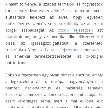
kínálat törvénye, a szabad termelők és fogyasztók
(ön)szerveződése és szövetkezése, a monopóliumok
elutasítása leképezi az elvet, hogy egyetlen
intézmény és személy sem csorbíthatja az amerikai
polgár szabadságát. Az
ötödik fejezetben
azt
mutattuk be, hogy az amerikai film előszeretettel
bízza az igazságszolgáltatást a szerethető
rosszfiúkra. Végül, a
hatodik fejezetben
bemutattuk
az amerikai természetszeretetet, az ökológiai
patriotizmust.
Ebben a fejezetben egy olyan témát elemzünk, amely
a legközelebb áll az európai hagyományhoz: a
nemzet, nacionalizmus és hazafiság témáján
keresztül elemezzük a demokrácia érzelmi alapját. Ez
azért különleges téma, mert a mai európai elit
gyakran úgy hivatkozik az Egyesült Államokra, mint