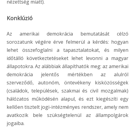
nézettség miatt).
Konklúzió
Az amerikai demokrácia bemutatását célzó
sorozatunk végére érve felmerül a kérdés: hogyan
lehet összefoglalni a tapasztalatokat, és milyen
időtálló következtetéseket lehet levonni a magyar
állapotokra. Az alábbiak állapíthatók meg: az amerikai
demokrácia jelentős mértékben az alulról
szerveződő, autonóm, öntevékeny kisközösségek
(családok, települések, szakmai és civil mozgalmak)
hálózatos működésén alapul, és ezt kiegészíti egy
kellően tisztelt jogi-intézményes rendszer, amely nem
avatkozik bele szükségtelenül az állampolgárok
jogaiba.