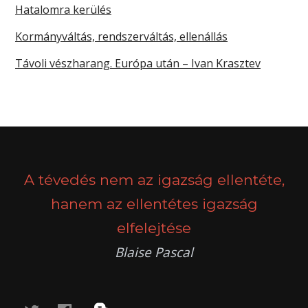
Hatalomra kerülés
Kormányváltás, rendszerváltás, ellenállás
Távoli vészharang. Európa után – Ivan Krasztev
A tévedés nem az igazság ellentéte,
hanem az ellentétes igazság
elfelejtése
Blaise Pascal