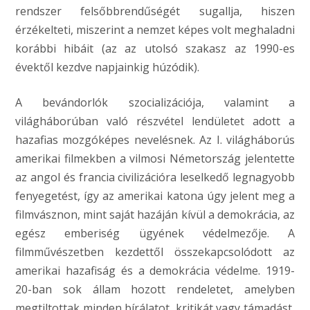
rendszer felsőbbrendűségét sugallja, hiszen
érzékelteti, miszerint a nemzet képes volt meghaladni
korábbi hibáit (az az utolsó szakasz az 1990-es
évektől kezdve napjainkig húzódik).
A bevándorlók szocializációja, valamint a
világháborúban való részvétel lendületet adott a
hazafias mozgóképes nevelésnek. Az I. világháborús
amerikai filmekben a vilmosi Németország jelentette
az angol és francia civilizációra leselkedő legnagyobb
fenyegetést, így az amerikai katona úgy jelent meg a
filmvásznon, mint saját hazáján kívül a demokrácia, az
egész emberiség ügyének védelmezője. A
filmművészetben kezdettől összekapcsolódott az
amerikai hazafiság és a demokrácia védelme. 1919-
20-ban sok állam hozott rendeletet, amelyben
megtiltottak minden bírálatot, kritikát vagy támadást,