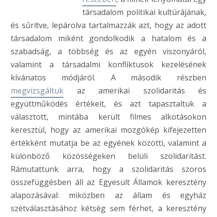
társadalom politikai kultúrájának,
és sűrítve, lepárolva tartalmazzák azt, hogy az adott
társadalom miként gondolkodik a hatalom és a
szabadság, a többség és az egyén viszonyáról,
valamint a társadalmi konfliktusok kezelésének
kívánatos módjáról. A második részben
megvizsgáltuk
az amerikai szolidaritás és
együttműködés értékeit, és azt tapasztaltuk a
választott, mintába került filmes alkotásokon
keresztül, hogy az amerikai mozgókép kifejezetten
értékként mutatja be az egyének közötti, valamint a
különböző közösségeken belüli szolidaritást.
Rámutattunk arra, hogy a szolidaritás szoros
összefüggésben áll az Egyesült Államok keresztény
alapozásával: miközben az állam és egyház
szétválasztásához kétség sem férhet, a keresztény