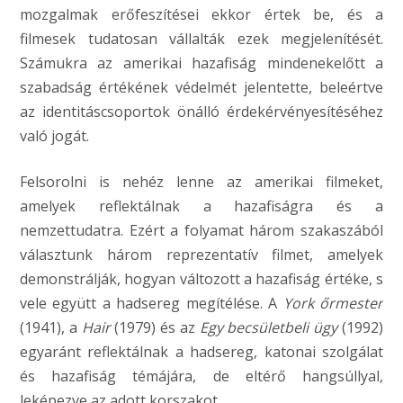
mozgalmak erőfeszítései ekkor értek be, és a
filmesek tudatosan vállalták ezek megjelenítését.
Számukra az amerikai hazafiság mindenekelőtt a
szabadság értékének védelmét jelentette, beleértve
az identitáscsoportok önálló érdekérvényesítéséhez
való jogát.
Felsorolni is nehéz lenne az amerikai filmeket,
amelyek reflektálnak a hazafiságra és a
nemzettudatra. Ezért a folyamat három szakaszából
választunk három reprezentatív filmet, amelyek
demonstrálják, hogyan változott a hazafiság értéke, s
vele együtt a hadsereg megítélése. A
York őrmester
(1941), a
Hair
(1979) és az
Egy becsületbeli ügy
(1992)
egyaránt reflektálnak a hadsereg, katonai szolgálat
és hazafiság témájára, de eltérő hangsúllyal,
leképezve az adott korszakot.