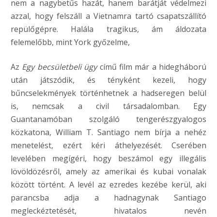
nem a nagybetűs hazát, hanem barátját védelmezi
azzal, hogy felszáll a Vietnamra tartó csapatszállító
repülőgépre. Halála tragikus, ám áldozata
felemelőbb, mint York győzelme,
Az
Egy becsületbeli ügy
című film már a hidegháború
után játszódik, és tényként kezeli, hogy
bűncselekmények történhetnek a hadseregen belül
is, nemcsak a civil társadalomban. Egy
Guantanamóban szolgáló tengerészgyalogos
közkatona, William T. Santiago nem bírja a nehéz
menetelést, ezért kéri áthelyezését. Cserében
levelében megígéri, hogy beszámol egy illegális
lövöldözésről, amely az amerikai és kubai vonalak
között történt. A levél az ezredes kezébe kerül, aki
parancsba adja a hadnagynak Santiago
megleckéztetését, hivatalos nevén