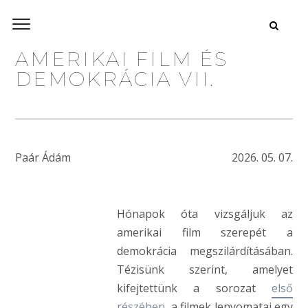
AMERIKAI FILM ÉS
DEMOKRÁCIA VII.
Paár Ádám
2026. 05. 07.
Hónapok óta vizsgáljuk az
amerikai film szerepét a
demokrácia megszilárdításában.
Tézisünk szerint, amelyet
kifejtettünk a sorozat
első
részében
, a filmek lenyomatai egy