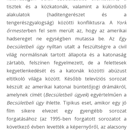
tisztek és a közkatonák, valamint a különböző
alakulatok (haditengerészet és a
tengerészgyalogság) közötti konfliktusra. A
York
őrmester
ben fel sem merült az, hogy az amerikai
hadsereget ne egységben mutassa be. Az
Egy
becsületbeli ügy
nyíltan utalt a feszültségre a civil
világ normálisnak tartott állapota és a katonaság
zártabb, felszínen fegyelmezett, de a felettesek
kegyetlenkedését és a katonák közötti abúzust
eltitkoló világa között. Később televíziós sorozat
készült az amerikai katonai büntetőjogi drámákról,
amelynek címét (
Becsületbeli ügyek
) egyértelműen a
Becsületbeli ügy
ihlette. Tipikus eset, amikor egy jó
film sikere elvezet egy gyengébb sorozat
forgatásához (az 1995-ben forgatott sorozatot a
következő évben levették a képernyőről, az alacsony