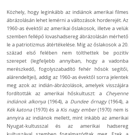
Közhely, hogy leginkább az indiánok amerikai filmes
ábrázolásán lehet lemérni a változások horderejét. Az
1960-as évektől az amerikai őslakosok, illetve a velük
szemben fellépő lovashadsereg ábrázolásán mérhető
le a patriotizmus átértékelése. Míg az őslakosok a 20.
század első felében nem tölthettek be pozitív
szerepet (legfeljebb annyiban, hogy a vadonba
merészkedő, fogolyszabadító fehér hősök segítői,
alárendeltjei), addig az 1960-as évektől sorra jelentek
meg azok az indián-ábrázolások, amelyek visszájára
fordították az amerikai hőskultuszt: a
Cheyenne
indiánok alkonya
(1964), a
Dundee őrnagy
(1964), a
Kék katona
(1970) és a
Kis nagy ember
(1970) nem is
annyira az indiánok mellett, mint inkább az amerikai
Nyugat-kultusszal és az amerikai hadsereg
kultuszával szemben fogalmazódtak meg. Ezek a