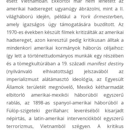
esett Vietnamban. Ekkortól már nem lehetett az
amerikai hadsereget ugyanúgy ábrázolni, mint a II.
világháború idején, például a
York őrmester
ben,
amely igazságos ügy támogatására buzdított. Az
1970-es években készült filmek kritizálták az amerikai
hadsereget, azon keresztül pedig kritikusan álltak a
mindenkori amerikai kormányok háborús céljaihoz:
így lett a történettudományos munkák egy részében
és a tömegkultúrában a 19. századi
manifest destiny
(nyilvánvaló elhivatottság) jelszavából az
imperializmust alátámasztó ideológia, az Egyesült
Államok területét megnövelő, Mexikó kétharmadát
elbitorló amerikai-mexikói háborúból egyszerű
rablás, az 1898-as spanyol-amerikai háborúból a
Fülöp-szigeteki gerillaharc leveréséből kisarjadt
népirtás, a latin-amerikai intervenciókból egyszerű
terrorizmus, Vietnamból szégyen. A kritikus