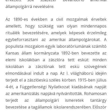
állampolgárrá nevelésére.
Az 1890-es években a civil mozgalmak érveltek
amellett, hogy szükség van olyan mindennapos
rituálék bevezetésére, amelyek képesek érzelmileg
egybeforrasztani az amerikai állampolgárokat. A
populista mozgalom egyik laboratóriumának számító
Kansas állam kormányzata 1892-ben bevezette az
elemi iskolákban a zászlóra tett esküt: minden
iskolában a zászlónak tett eskü szövegének
elmondásával indult a nap. Az I. világháború idején
terjedt el a zászlóeskü széles körben. 1915-ben július
4-ét, a Függetlenségi Nyilatkozat kiadásának napját
az amerikanizálás napjává nyilvánították. Rohamosan
terjedt az állampolgári ismeretek tantárgy
bevezetése a tagállamok iskolarendszerében. Először