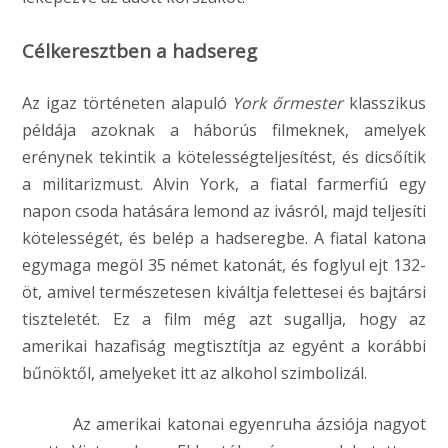
Célkeresztben a hadsereg
Az igaz történeten alapuló
York őrmester
klasszikus
példája azoknak a háborús filmeknek, amelyek
erénynek tekintik a kötelességteljesítést, és dicsőítik
a militarizmust. Alvin York, a fiatal farmerfiú egy
napon csoda hatására lemond az ivásról, majd teljesíti
kötelességét, és belép a hadseregbe. A fiatal katona
egymaga megöl 35 német katonát, és foglyul ejt 132-
öt, amivel természetesen kiváltja felettesei és bajtársi
tiszteletét. Ez a film még azt sugallja, hogy az
amerikai hazafiság megtisztítja az egyént a korábbi
bűnöktől, amelyeket itt az alkohol szimbolizál.
Az amerikai katonai egyenruha ázsiója nagyot