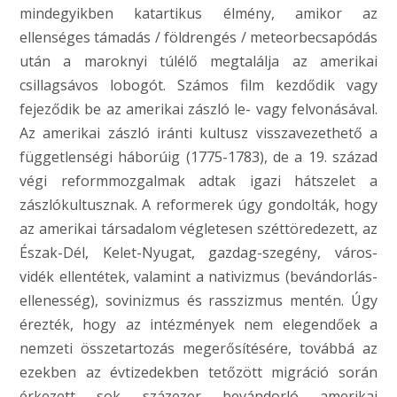
mindegyikben katartikus élmény, amikor az
ellenséges támadás / földrengés / meteorbecsapódás
után a maroknyi túlélő megtalálja az amerikai
csillagsávos lobogót. Számos film kezdődik vagy
fejeződik be az amerikai zászló le- vagy felvonásával.
Az amerikai zászló iránti kultusz visszavezethető a
függetlenségi háborúig (1775-1783), de a 19. század
végi reformmozgalmak adtak igazi hátszelet a
zászlókultusznak. A reformerek úgy gondolták, hogy
az amerikai társadalom végletesen széttöredezett, az
Észak-Dél, Kelet-Nyugat, gazdag-szegény, város-
vidék ellentétek, valamint a nativizmus (bevándorlás-
ellenesség), sovinizmus és rasszizmus mentén. Úgy
érezték, hogy az intézmények nem elegendőek a
nemzeti összetartozás megerősítésére, továbbá az
ezekben az évtizedekben tetőzött migráció során
érkezett sok százezer bevándorló amerikai