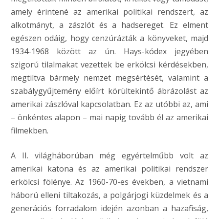
amely érintené az amerikai politikai rendszert, az
alkotmányt, a zászlót és a hadsereget. Ez elment
egészen odáig, hogy cenzúrázták a könyveket, majd
1934-1968 között az ún. Hays-kódex jegyében
szigorú tilalmakat vezettek be erkölcsi kérdésekben,
megtiltva bármely nemzet megsértését, valamint a
szabálygyűjtemény előírt körültekintő ábrázolást az
amerikai zászlóval kapcsolatban. Ez az utóbbi az, ami
– önkéntes alapon – mai napig tovább él az amerikai
filmekben.
A II. világháborúban még egyértelműbb volt az
amerikai katona és az amerikai politikai rendszer
erkölcsi fölénye. Az 1960-70-es években, a vietnami
háború elleni tiltakozás, a polgárjogi küzdelmek és a
generációs forradalom idején azonban a hazafiság,