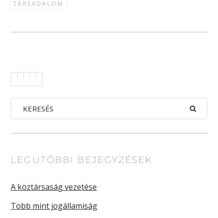
TÁRSADALOM
LEGUTÓBBI BEJEGYZÉSEK
A köztársaság vezetése
Több mint jogállamiság