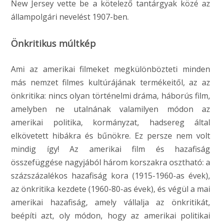
New Jersey vette be a kötelező tantárgyak közé az
állampolgári nevelést 1907-ben.
Önkritikus múltkép
Ami az amerikai filmeket megkülönbözteti minden
más nemzet filmes kultúrájának termékeitől, az az
önkritika: nincs olyan történelmi dráma, háborús film,
amelyben ne utalnának valamilyen módon az
amerikai politika, kormányzat, hadsereg által
elkövetett hibákra és bűnökre. Ez persze nem volt
mindig így! Az amerikai film és hazafiság
összefüggése nagyjából három korszakra osztható: a
százszázalékos hazafiság kora (1915-1960-as évek),
az önkritika kezdete (1960-80-as évek), és végül a mai
amerikai hazafiság, amely vállalja az önkritikát,
beépíti azt, oly módon, hogy az amerikai politikai