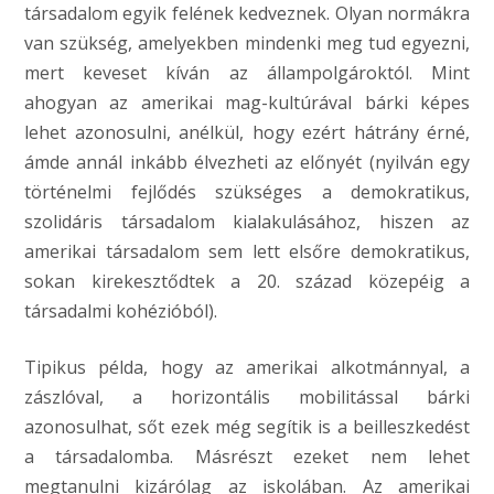
társadalom egyik felének kedveznek. Olyan normákra
van szükség, amelyekben mindenki meg tud egyezni,
mert keveset kíván az állampolgároktól. Mint
ahogyan az amerikai mag-kultúrával bárki képes
lehet azonosulni, anélkül, hogy ezért hátrány érné,
ámde annál inkább élvezheti az előnyét (nyilván egy
történelmi fejlődés szükséges a demokratikus,
szolidáris társadalom kialakulásához, hiszen az
amerikai társadalom sem lett elsőre demokratikus,
sokan kirekesztődtek a 20. század közepéig a
társadalmi kohézióból).
Tipikus példa, hogy az amerikai alkotmánnyal, a
zászlóval, a horizontális mobilitással bárki
azonosulhat, sőt ezek még segítik is a beilleszkedést
a társadalomba. Másrészt ezeket nem lehet
megtanulni kizárólag az iskolában. Az amerikai