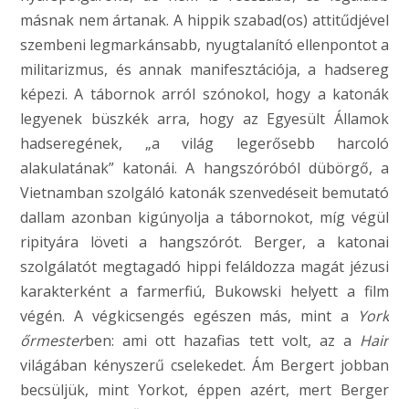
másnak nem ártanak. A hippik szabad(os) attitűdjével
szembeni legmarkánsabb, nyugtalanító ellenpontot a
militarizmus, és annak manifesztációja, a hadsereg
képezi. A tábornok arról szónokol, hogy a katonák
legyenek büszkék arra, hogy az Egyesült Államok
hadseregének, „a világ legerősebb harcoló
alakulatának” katonái. A hangszóróból dübörgő, a
Vietnamban szolgáló katonák szenvedéseit bemutató
dallam azonban kigúnyolja a tábornokot, míg végül
ripityára löveti a hangszórót. Berger, a katonai
szolgálatót megtagadó hippi feláldozza magát jézusi
karakterként a farmerfiú, Bukowski helyett a film
végén. A végkicsengés egészen más, mint a
York
őrmester
ben: ami ott hazafias tett volt, az a
Hair
világában kényszerű cselekedet. Ám Bergert jobban
becsüljük, mint Yorkot, éppen azért, mert Berger