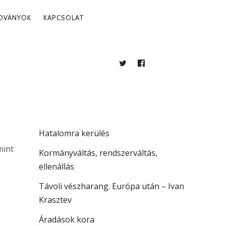
ADVÁNYOK
KAPCSOLAT
TWITTER
FACEBOOK
BLOG
LEGUTÓBBI BEJEGYZÉSEK
. 18.
Több mint jogállamiság
Hatalomra kerülés
mint
Kormányváltás, rendszerváltás,
ellenállás
Távoli vészharang. Európa után – Ivan
Krasztev
Áradások kora