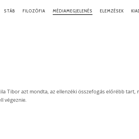
RY
STÁB
FILOZÓFIA
MÉDIAMEGJELENÉS
ELEMZÉSEK
KI
ATION
ÖSSZEFOGÁS
2020. 11
a Tibor azt mondta, az ellenzéki összefogás előrébb tart, 
ll végeznie.