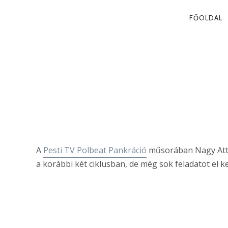
PRIMA
FŐOLDAL
NAVIG
ELLENZÉKI 
Nagy Attila Tibor
A
Pesti TV Polbeat Pankráció
műsorában Nagy Attil
a korábbi két ciklusban, de még sok feladatot el ke