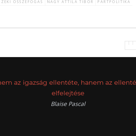
NZÉKI ÖSSZEFOGÁS
NAGY ATTILA TIBOR
PÁRTPOLITIKA
nem az igazság ellentéte, hanem az ellenté
elfelejtése
Blaise Pascal
k
g