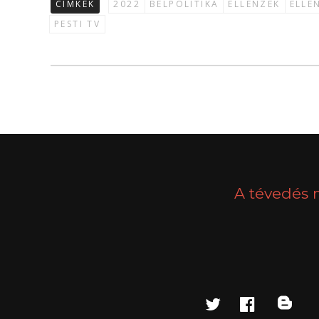
CÍMKÉK
2022
BELPOLITIKA
ELLENZÉK
ELLE
PESTI TV
A tévedés 
twitter
faceboo
blo