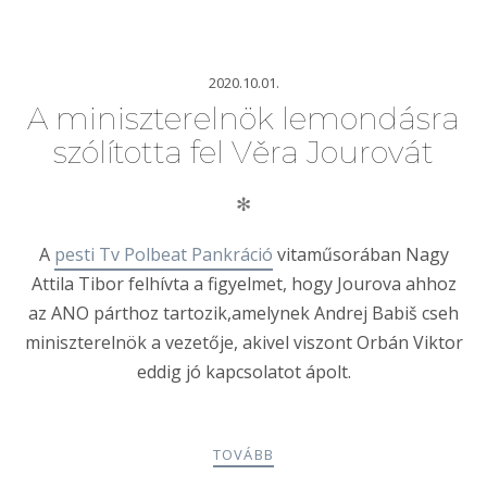
2020.10.01.
A miniszterelnök lemondásra
szólította fel Věra Jourovát
✻
A
pesti Tv Polbeat Pankráció
vitaműsorában Nagy
Attila Tibor felhívta a figyelmet, hogy Jourova ahhoz
az ANO párthoz tartozik,amelynek Andrej Babiš cseh
miniszterelnök a vezetője, akivel viszont Orbán Viktor
eddig jó kapcsolatot ápolt.
TOVÁBB