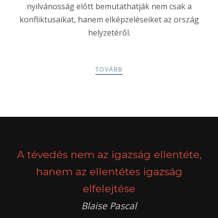
nyilvánosság előtt bemutathatják nem csak a
konfliktusaikat, hanem elképzeléseiket az ország
helyzetéről.
TOVÁBB
POSTS
PREV
NEXT
NAVIGATION
A tévedés nem az igazság ellentéte,
hanem az ellentétes igazság
elfelejtése
Blaise Pascal