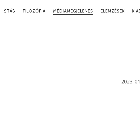
RY
STÁB
FILOZÓFIA
MÉDIAMEGJELENÉS
ELEMZÉSEK
KI
ATION
MEGFOGHATATLA
ER
2023. 01