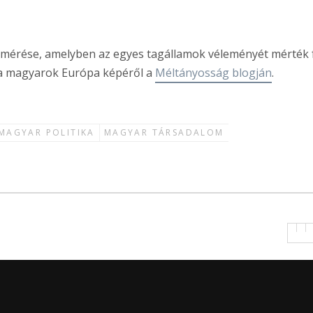
elmérése, amelyben az egyes tagállamok véleményét mérték 
a a magyarok Európa képéről a
Méltányosság blogján
.
MAGYAR POLITIKA
MAGYAR TÁRSADALOM