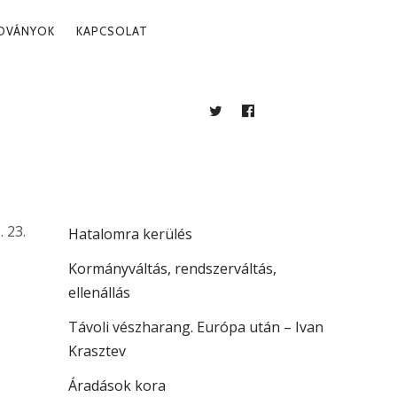
ADVÁNYOK
KAPCSOLAT
N
TWITTER
FACEBOOK
BLOG
LEGUTÓBBI BEJEGYZÉSEK
Több mint jogállamiság
. 23.
Hatalomra kerülés
Kormányváltás, rendszerváltás,
ellenállás
Távoli vészharang. Európa után – Ivan
Krasztev
Áradások kora