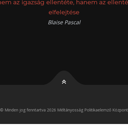
nem az igazság ellentéte, hanem az ellenté
elfelejtése
Blaise Pascal
k
g
© Minden jog fenntartva 2026 Méltányosság Politikaelemző Központ