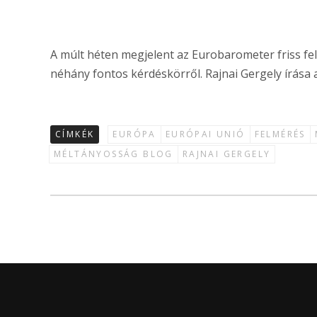
A múlt héten megjelent az Eurobarometer friss f
néhány fontos kérdéskörről. Rajnai Gergely írás
CÍMKÉK
EURÓPA
EURÓPAI UNIÓ
FELMÉRÉS
MÉLTÁNYOSSÁG BLOG
RAJNAI GERGELY