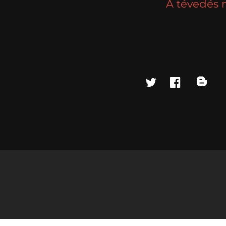
A tévedés 
twitter
faceboo
blo