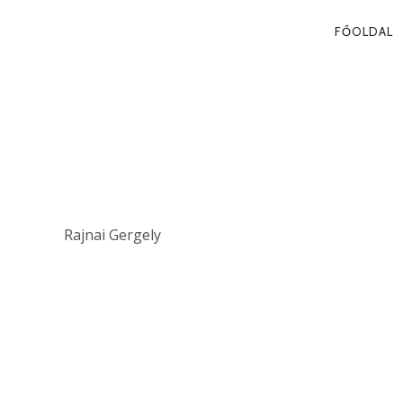
PRIMA
FŐOLDAL
NAVIG
EURÓPA, A 
CSODAFEGYV
Rajnai Gergely