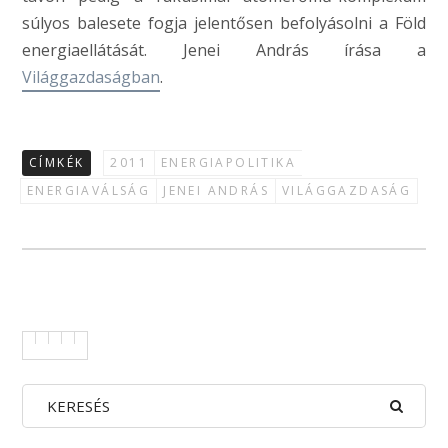
súlyos balesete fogja jelentősen befolyásolni a Föld
energiaellátását. Jenei András írása a
Világgazdaságban
.
CÍMKÉK
2011
ENERGIAPOLITIKA
ENERGIAVÁLSÁG
JENEI ANDRÁS
VILÁGGAZDASÁG