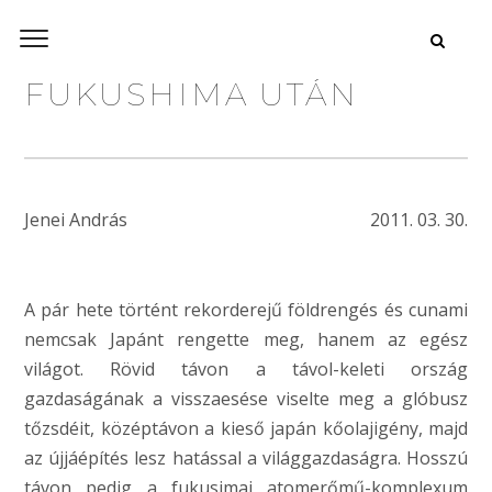
FUKUSHIMA UTÁN
Jenei András
2011. 03. 30.
A pár hete történt rekorderejű földrengés és cunami
nemcsak Japánt rengette meg, hanem az egész
világot. Rövid távon a távol-keleti ország
gazdaságának a visszaesése viselte meg a glóbusz
tőzsdéit, középtávon a kieső japán kőolajigény, majd
az újjáépítés lesz hatással a világgazdaságra. Hosszú
távon pedig a fukusimai atomerőmű-komplexum