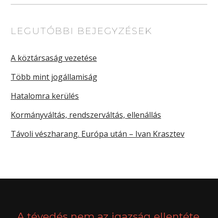
LEGUTÓBBI BEJEGYZÉSEK
A köztársaság vezetése
Több mint jogállamiság
Hatalomra kerülés
Kormányváltás, rendszerváltás, ellenállás
Távoli vészharang. Európa után – Ivan Krasztev
A tévedés nem az igazság ellentéte,