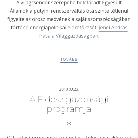
A világcsendőr szerepébe belefáradt Egyesült
Államok a putyini rendszerváltás óta szinte tétlenül
figyelte az orosz medvének a saját szomszédságában
történő energiapolitikai előretörését.
Jenei András
írása a Világgazdaságban
.
TOVÁBB
2010.03.23.
A Fidesz gazdasági
programja
✻
Választási programot írni nehéz, főleg egy akkorára