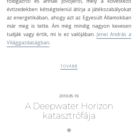
földgázról és annak jövőjéről, mely a következő
évtizedekben kétségtelenül átírja a játékszabályokat
az energetikában, ahogy azt az Egyesült Államokban
már meg is tette. Ám még mindig nagyon kevesen
tudják vagy értik, mi is ez valójában.
Jenei András a
Világgazdaságban
.
TOVÁBB
2010.05.19.
A Deepwater Horizon
katasztrófája
✻