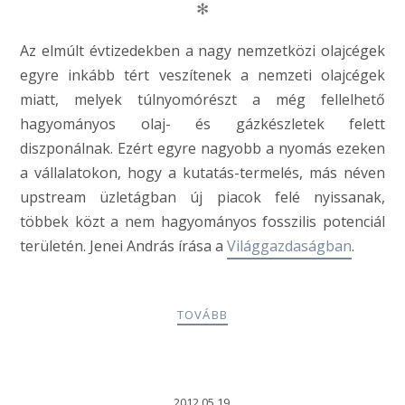
✻
Az elmúlt évtizedekben a nagy nemzetközi olajcégek
egyre inkább tért veszítenek a nemzeti olajcégek
miatt, melyek túlnyomórészt a még fellelhető
hagyományos olaj- és gázkészletek felett
diszponálnak. Ezért egyre nagyobb a nyomás ezeken
a vállalatokon, hogy a kutatás-termelés, más néven
upstream üzletágban új piacok felé nyissanak,
többek közt a nem hagyományos fosszilis potenciál
területén. Jenei András írása a
Világgazdaságban
.
TOVÁBB
2012.05.19.