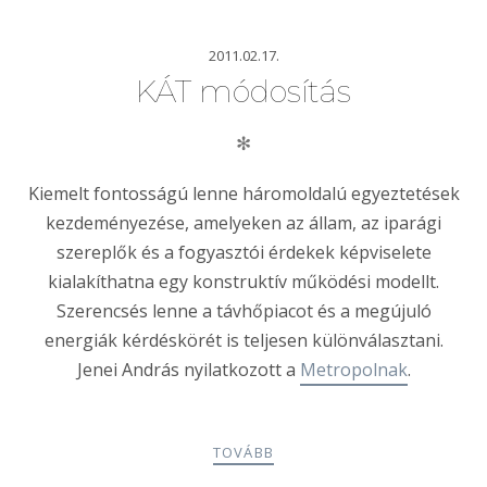
2011.02.17.
KÁT módosítás
✻
Kiemelt fontosságú lenne háromoldalú egyezteté­sek
kezdeményezése, amelyeken az állam, az iparági
szereplők és a fogyasztói érdekek képviselete
kialakíthatna egy konstruktív működési modellt.
Szerencsés lenne a távhőpiacot és a meg­újuló
energiák kérdéskörét is teljesen különvá­lasztani.
Jenei András nyilatkozott a
Metropolnak
.
TOVÁBB