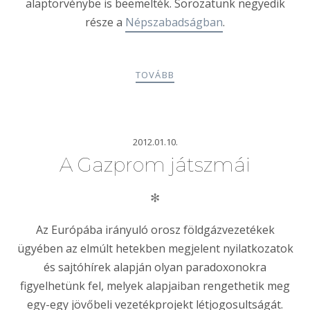
alaptörvénybe is beemelték. Sorozatunk negyedik
része a
Népszabadságban
.
TOVÁBB
2012.01.10.
A Gazprom játszmái
✻
Az Európába irányuló orosz földgázvezetékek
ügyében az elmúlt hetekben megjelent nyilatkozatok
és sajtóhírek alapján olyan paradoxonokra
figyelhetünk fel, melyek alapjaiban rengethetik meg
egy-egy jövőbeli vezetékprojekt létjogosultságát.