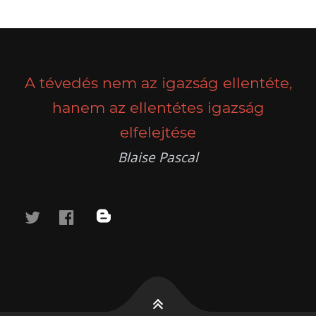
POSTS
PREV
NEXT
NAVIGATION
A tévedés nem az igazság ellentéte,
hanem az ellentétes igazság
elfelejtése
Blaise Pascal
twitter
facebook
blog