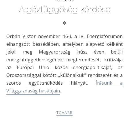
A gázfüggőség kérdése
✻
Orbán Viktor november 16-i, a IV. Energiafórumon
elhangzott beszédében, amelyben alapvető célként
jelöli meg Magyarország húsz éven belüli
energiafüggetlenségének megteremtését, kritizálja
az Európai Unió közös energiapolitikáját, az
Oroszországgal kötött „különalkuk” rendszerét és a
szoros együttműködés hiányát.
Írásunk a
Világgazdaság hasábjain
.
TOVÁBB