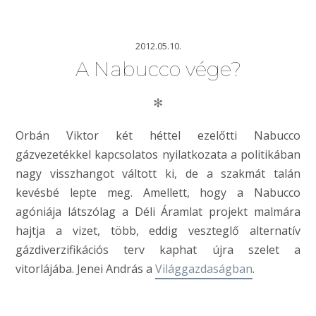
2012.05.10.
A Nabucco vége?
✻
Orbán Viktor két héttel ezelőtti Nabucco
gázvezetékkel kapcsolatos nyilatkozata a politikában
nagy visszhangot váltott ki, de a szakmát talán
kevésbé lepte meg. Amellett, hogy a Nabucco
agóniája látszólag a Déli Áramlat projekt malmára
hajtja a vizet, több, eddig veszteglő alternatív
gázdiverzifikációs terv kaphat újra szelet a
vitorlájába. Jenei András a
Világgazdaságban
.