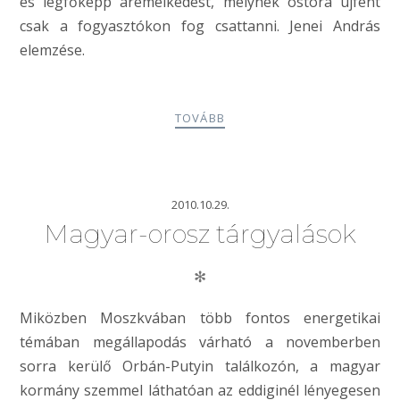
és legfőképp áremelkedést, melynek ostora újfent
csak a fogyasztókon fog csattanni. Jenei András
elemzése.
TOVÁBB
2010.10.29.
Magyar-orosz tárgyalások
✻
Miközben Moszkvában több fontos energetikai
témában megállapodás várható a novemberben
sorra kerülő Orbán-Putyin találkozón, a magyar
kormány szemmel láthatóan az eddiginél lényegesen