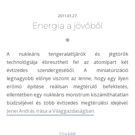
2011.01.27.
Energia a jövőből
✻
A nukleáris tengeralattjárók és jégtörők
technológiája ébresztheti fel az atomipart két
évtizedes szendergéséből. A miniatürizáció
legnagyobb előnye viszont az lenne, hogy egy ilyen
erőmű építése reálisan megtérülő befektetés,
ellentétben egy nukleáris monstrum kiszámíthatatlan
büdzséjével és több évtizedes megtérülési idejével.
Jenei András írása a Világgazdaságban
.
TOVÁBB