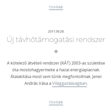
TOVÁBB
2011.09.28.
Új távhőtámogatási rendszer
✻
A kötelező átvételi rendszer (KÁT) 2003-as születése
óta mostohagyermeke a hazai energiapiacnak.
Átalakítása most sem tűnik megfontoltnak. Jenei
András írása a
Világgazdaságban
.
TOVÁBB