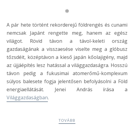
✻
A pár hete történt rekorderejű földrengés és cunami
nemcsak Japánt rengette meg, hanem az egész
világot. Rövid távon a távol-keleti ország
gazdaságának a visszaesése viselte meg a glóbusz
tőzsdéit, középtávon a kieső japán kőolajigény, majd
az újjáépítés lesz hatással a világgazdaságra. Hosszú
távon pedig a fukusimai atomerőmű-komplexum
súlyos balesete fogja jelentősen befolyásolni a Föld
energiaellátását. Jenei András írása a
Világgazdaságban
.
TOVÁBB