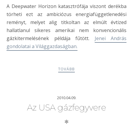
A Deepwater Horizon katasztrófája viszont derékba
törheti ezt az ambiciózus energiafüggetlenedési
reményt, melyet alig titkoltan az elmúlt évtized
hallatlanul sikeres amerikai nem konvencionális
gázkitermelésének példája fűtött.
Jenei András
gondolatai a Világgazdaságban.
TOVÁBB
2010.04.09.
Az USA gázfegyvere
✻