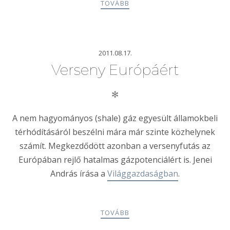
TOVÁBB
2011.08.17.
Verseny Európáért
✻
A nem hagyományos (shale) gáz egyesült államokbeli
térhódításáról beszélni mára már szinte közhelynek
számít. Megkezdődött azonban a versenyfutás az
Európában rejlő hatalmas gázpotenciálért is. Jenei
András írása a
Világgazdaságban
.
TOVÁBB