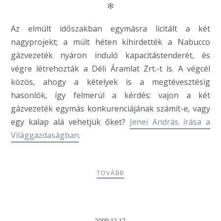
✻
Az elmúlt időszakban egymásra licitált a két
nagyprojekt; a múlt héten kihirdették a Nabucco
gázvezeték nyáron induló kapacitástenderét, és
végre létrehozták a Déli Áramlat Zrt.-t is. A végcél
közös, ahogy a kételyek is a megtévesztésig
hasonlók, így felmerül a kérdés: vajon a két
gázvezeték egymás konkurenciájának számít-e, vagy
egy kalap alá vehetjük őket?
Jenei András írása a
Világgazdaságban
.
TOVÁBB
2009.12.17.