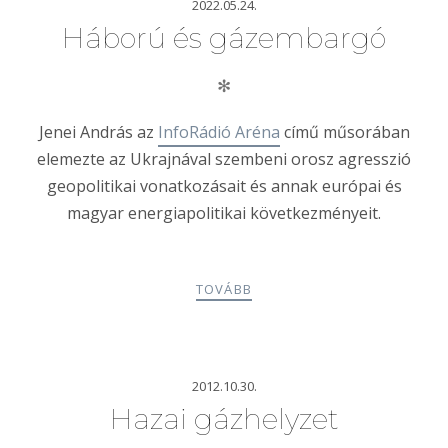
2022.05.24.
Háború és gázembargó
✻
Jenei András az
InfoRádió Aréna
című műsorában
elemezte az Ukrajnával szembeni orosz agresszió
geopolitikai vonatkozásait és annak európai és
magyar energiapolitikai következményeit.
TOVÁBB
2012.10.30.
Hazai gázhelyzet