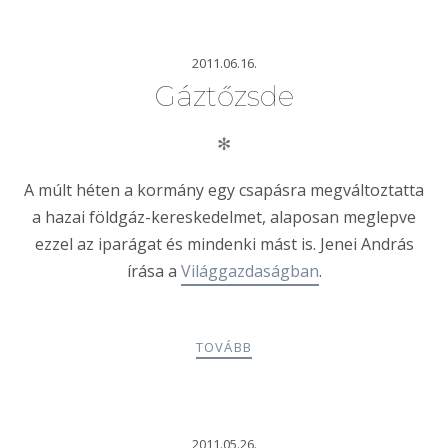
2011.06.16.
Gáztőzsde
✻
A múlt héten a kormány egy csapásra megváltoztatta
a hazai földgáz-kereskedelmet, alaposan meglepve
ezzel az iparágat és mindenki mást is. Jenei András
írása a
Világgazdaságban
.
TOVÁBB
2011.05.26.