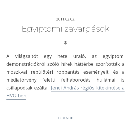
2011.02.03.
Egyiptomi zavargások
✻
A világsajtót egy hete uraló, az egyiptomi
demonstrációkról szóló hírek háttérbe szorították a
moszkvai repülőtéri robbantás eseményeit, és a
médiatörvény feletti felháborodás hullámai is
csillapodtak ezáltal.
Jenei András régiós kitekintése a
HVG-ben
.
TOVÁBB