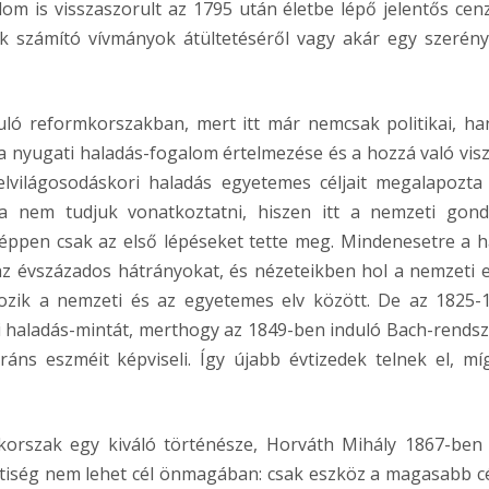
alom is visszaszorult az 1795 után életbe lépő jelentős cen
ak számító vívmányok átültetéséről vagy akár egy szerén
uló reformkorszakban, mert itt már nemcsak politikai, h
a nyugati haladás-fogalom értelmezése és a hozzá való vis
elvilágosodáskori haladás egyetemes céljait megalapozta
a nem tudjuk vonatkoztatni, hiszen itt a nemzeti gond
) éppen csak az első lépéseket tette meg. Mindenesetre a h
az évszázados hátrányokat, és nézeteikben hol a nemzeti 
kozik a nemzeti és az egyetemes elv között. De az 1825-
ti haladás-mintát, merthogy az 1849-ben induló Bach-rendsz
ráns eszméit képviseli. Így újabb évtizedek telnek el, mí
 korszak egy kiváló történésze, Horváth Mihály 1867-ben
tiség nem lehet cél önmagában: csak eszköz a magasabb cé