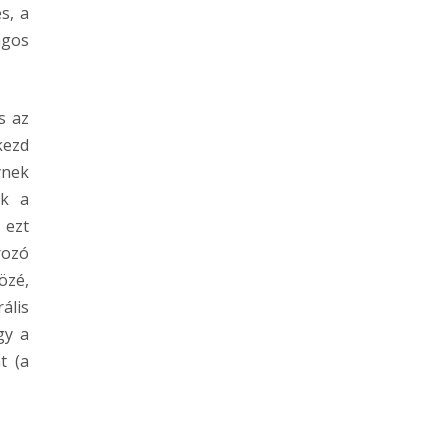
s, a
ágos
s az
kezd
ynek
ak a
 ezt
rozó
özé,
ális
gy a
t (a