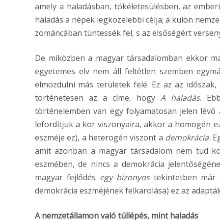
amely a haladásban, tökéletesülésben, az emberi
haladás a népek legközelebbi célja; a külön nemze
zománcában tüntessék fel, s az elsőségért verseny
De miközben a magyar társadalomban ekkor már
egyetemes elv nem áll feltétlen szemben egymá
elmozdulni más területek felé. Ez az az időszak
történetesen az a címe, hogy
A haladás
. Eb
történelemben van egy folyamatosan jelen lévő 
lefordítjuk a kor viszonyaira, akkor a homogén 
eszméje ez), a heterogén viszont a
demokrácia.
Eg
amit azonban a magyar társadalom nem tud köve
eszmében, de nincs a demokrácia jelentőségéne
magyar fejlődés
egy bizonyos
tekintetben már 
demokrácia eszméjének felkarolása) ez az adaptá
A nemzetállamon való túllépés, mint haladás