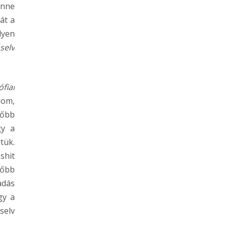
enne
át a
lyen
selv
ófiai
lom,
főbb
gy a
tük.
shit
főbb
adás
gy a
selv