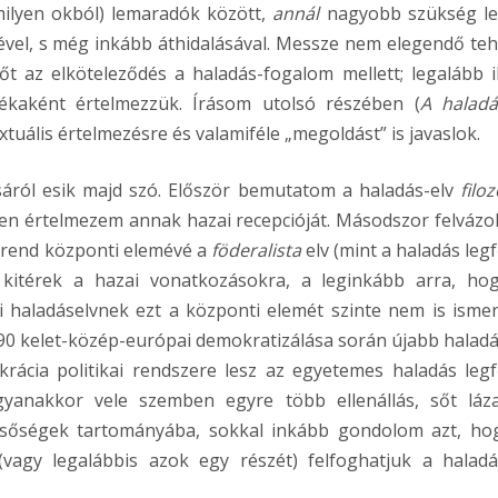
milyen okból) lemaradók között,
annál
nagyobb szükség l
vel, s még inkább áthidalásával. Messze nem elegendő teh
 az elköteleződés a haladás-fogalom mellett; legalább i
tékaként értelmezzük. Írásom utolsó részében (
A haladá
extuális értelmezésre és valamiféle „megoldást” is javaslok.
áról esik majd szó. Először bemutatom a haladás-elv
filoz
en értelmezem annak hazai recepcióját. Másodszor felvázo
lágrend központi elemévé a
föderalista
elv (mint a haladás leg
s kitérek a hazai vonatkozásokra, a leginkább arra, ho
haladáselvnek ezt a központi elemét szinte nem is ismer
0 kelet-közép-európai demokratizálása során újabb haladá
krácia politikai rendszere lesz az egyetemes haladás leg
yanakkor vele szemben egyre több ellenállás, sőt láz
sőségek tartományába, sokkal inkább gondolom azt, ho
(vagy legalábbis azok egy részét) felfoghatjuk a haladá