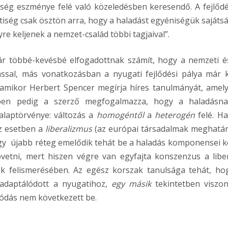
ség eszménye felé való közeledésben keresendő. A fejlődé
tiség csak ösztön arra, hogy a haladást egyéniségük sajáts
re keljenek a nemzet-család többi tagjaival”.
 többé-kevésbé elfogadottnak számít, hogy a nemzeti é
ssal, más vonatkozásban a nyugati fejlődési pálya már 
, amikor Herbert Spencer megírja híres tanulmányát, amel
ben pedig a szerző megfogalmazza, hogy a haladásn
alaptörvénye: változás a
homogéntől
a
heterogén
felé. Ha
ez esetben a
liberalizmus
(az európai társadalmak meghatá
y újabb réteg emelődik tehát be a haladás komponensei k
tni, mert hiszen végre van egyfajta konszenzus a liber
k felismerésében. Az egész korszak tanulsága tehát, ho
adaptálódott a nyugatihoz,
egy másik
tekintetben viszon
lódás nem következett be.