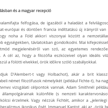
odásban és a magyar recepció
valamifajta felfogása, de igazából a haladást a felvilágos
at-európai és döntően francia indíttatású új irányról van 
ogy noha a Föld akkori viszonyai között a nemzetáll
b egységekben, távlatokban gondolkodni. Mai kifejezéssel
tmód megjelenéséről van szó, az egyetemes rendezőe
 A cél az, hogy a filozófia eszközeivel olyan ideális vil
ül a fölötti elvekkel, örök időkre szóló szabályokkal.
djuk D’Alembert-t vagy Holbachot), akár a brit klassz
beli német filozófusok némelyikét (például Fichte-t), ha na
temes
vizsgálati célpontok vannak. Adam Smithnél példáu
állampolgárainak különféle (s nemzeti karaktervonáso
ölcsi érzelmek. Vagy nézzük Fichtét, amikor a „jelenlegi
iberalizmus ikonikus ősét, Immanuel Kantot, aki az „örök b