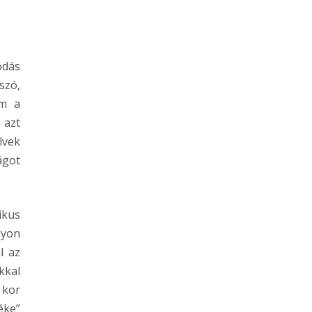
odás
szó,
am a
 azt
lvek
ágot
ikus
gyon
l az
kkal
 kor
éke”