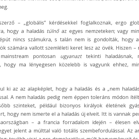
meg.
erző – „globális” kérdésekkel foglalkoznak, ergo glob
ra, hogy a haladás
túlnő
az egyes nemzeteken; vagy mi
épút nincs számukra, s talán nem is gondolták, hogy a
 számára vallott szemléleti keret lesz az övék. Hiszen –
 mainstream pontosan
ugyanazt
tekinti haladásnak, 
gel, hogy ma lényegesen közelebb is vagyunk ehhez, mi
l ki az az alapképlet, hogy a haladás és a „nem haladás
sal. A nem haladás pedig nem éppen toleráns módon ítélt
bb szinteket, például bizonyos királyok életének gyá
ért, hogy nem ismerte el a haladás új elveit. Itt is vannak pe
aországban – a francia forradalom idején – élesen elv
gyet jelent a múlttal való totális szembefordulással. Az a