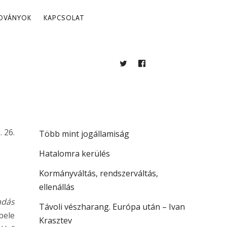
ADVÁNYOK
KAPCSOLAT
TWITTER
FACEBOOK
BLOG
LEGUTÓBBI BEJEGYZÉSEK
A köztársaság vezetése
. 26.
Több mint jogállamiság
Hatalomra kerülés
Kormányváltás, rendszerváltás,
ellenállás
adás
Távoli vészharang. Európa után – Ivan
bele
Krasztev