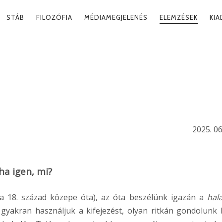
RY
STÁB
FILOZÓFIA
MÉDIAMEGJELENÉS
ELEMZÉSEK
KI
ATION
 MÁSKÉNT
2025. 06
 ha igen, mi?
a 18. század közepe óta), az óta beszélünk igazán a
hal
gyakran használjuk a kifejezést, olyan ritkán gondolunk 