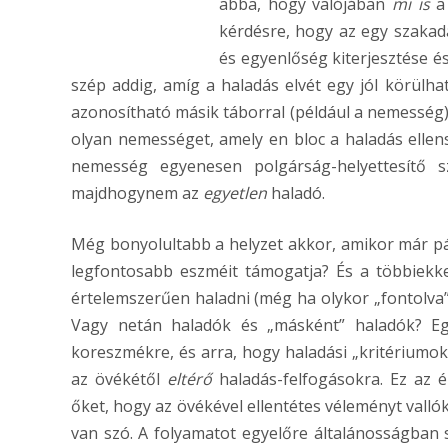
abba, hogy valójában
mi is
a
kérdésre, hogy az egy szakad
és egyenlőség kiterjesztése 
szép addig, amíg a haladás elvét egy jól körülha
azonosítható másik táborral (például a nemesség)
olyan nemességet, amely en bloc a haladás ellen
nemesség egyenesen polgárság-helyettesítő s
majdhogynem az
egyetlen
haladó.
Még bonyolultabb a helyzet akkor, amikor már pá
legfontosabb eszméit támogatja? És a többiekk
értelemszerűen haladni (még ha olykor „fontolva
Vagy netán haladók és „másként” haladók? Egy
koreszmékre, és arra, hogy haladási „kritériumok
az övékétől
eltérő
haladás-felfogásokra. Ez az 
őket, hogy az övékével ellentétes véleményt valló
van szó. A folyamatot egyelőre általánosságban s