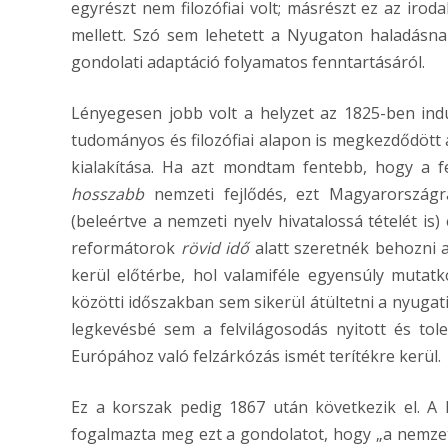
egyrészt nem filozófiai volt; másrészt ez az irod
mellett. Szó sem lehetett a Nyugaton haladásn
gondolati adaptáció folyamatos fenntartásáról.
Lényegesen jobb volt a helyzet az 1825-ben ind
tudományos és filozófiai alapon is megkezdődött 
kialakítása. Ha azt mondtam fentebb, hogy a f
hosszabb
nemzeti fejlődés, ezt Magyarországr
(beleértve a nemzeti nyelv hivatalossá tételét is
reformátorok
rövid idő
alatt szeretnék behozni 
kerül előtérbe, hol valamiféle egyensúly mutat
közötti időszakban sem sikerül átültetni a nyuga
legkevésbé sem a felvilágosodás nyitott és tole
Európához való felzárkózás ismét terítékre kerül.
Ez a korszak pedig 1867 után következik el. A
fogalmazta meg ezt a gondolatot, hogy „a nemze