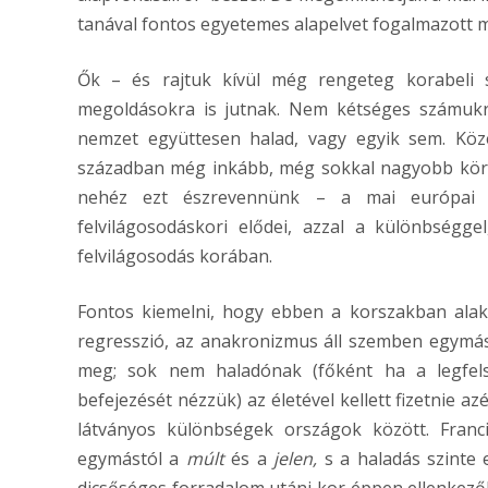
tanával fontos egyetemes alapelvet fogalmazott 
Ők – és rajtuk kívül még rengeteg korabeli sz
megoldásokra is jutnak. Nem kétséges számuk
nemzet együttesen halad, vagy egyik sem. Köz
században még inkább, még sokkal nagyobb körök
nehéz ezt észrevennünk – a mai európai
felvilágosodáskori elődei, azzal a különbség
felvilágosodás korában.
Fontos kiemelni, hogy ebben a korszakban alaku
regresszió, az anakronizmus áll szemben egymás
meg; sok nem haladónak (főként ha a legfelső
befejezését nézzük) az életével kellett fizetnie az
látványos különbségek országok között. Franci
egymástól a
múlt
és a
jelen,
s a haladás szinte e