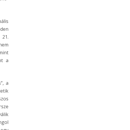
ális
nden
 21.
 nem
mint
nt a
”, a
etik
szos
rsze
álik
ngol