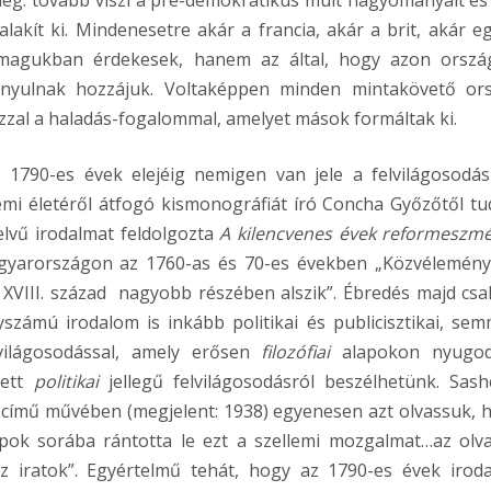
leg: tovább viszi a pre-demokratikus múlt hagyományait és
lakít ki. Mindenesetre akár a francia, akár a brit, akár e
nmagukban érdekesek, hanem az által, hogy azon orszá
zonyulnak hozzájuk. Voltaképpen minden mintakövető or
azzal a haladás-fogalommal, amelyet mások formáltak ki.
1790-es évek elejéig nemigen van jele a felvilágosodás
mi életéről átfogó kismonográfiát író Concha Győzőtől tu
elvű irodalmat feldolgozta
A kilencvenes évek reformeszmé
gyarországon az 1760-as és 70-es években „Közvélemén
VIII. század nagyobb részében alszik”. Ébredés majd csa
számú irodalom is inkább politikai és publicisztikai, sem
világosodással, amely erősen
filozófiai
alapokon nyugod
yett
politikai
jellegű felvilágosodásról beszélhetünk. Sash
a
című művében (megjelent: 1938) egyenesen azt olvassuk, 
napok sorába rántotta le ezt a szellemi mozgalmat…az olv
 iratok”. Egyértelmű tehát, hogy az 1790-es évek irod