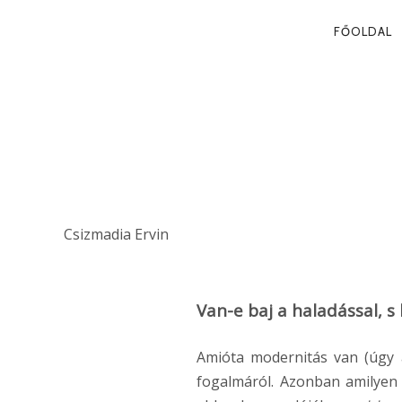
PRIMA
FŐOLDAL
NAVIG
HALADÁS ÉS
HALADÁS
Csizmadia Ervin
Van-e baj a haladással, s
Amióta modernitás van (úgy 
fogalmáról. Azonban amilyen 