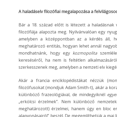
A haladáselv filozófiai megalapozása a felvilágos
Bár a 18. század előtt is létezett a haladásnak 
filozófiája alapozta meg. Nyilvánvalóan egy nyug
amelyben a középpontban az a kérdés áll, h
meghatározó entitás, hogyan lehet annál nagyob
mondhatnánk, hogy egy
kozmopolita
szemléle
kereséséről, ha nem is feltétlen alkalmazásáról.
szerkesszenek meg, amelyben a nemzeti elv kiegész
Akár a francia enciklopédistákat nézzük (mon
filozófusokat (mondjuk Adam Smith-t), akár a kora
különböző frazeológiával, de mindegyiknél
egye
„erkölcsi érzelmek”. Nem különböző nemzetek 
meghatározott) érzelmei, hanem úgy en bloc erk
alapvonásairól” beszél. De megemlíthetjük a mai l