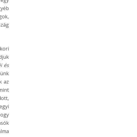
 egy
gyéb
gok,
szág
kori
djuk
i és
yünk
k az
mint
ott,
egyi
hogy
asók
alma