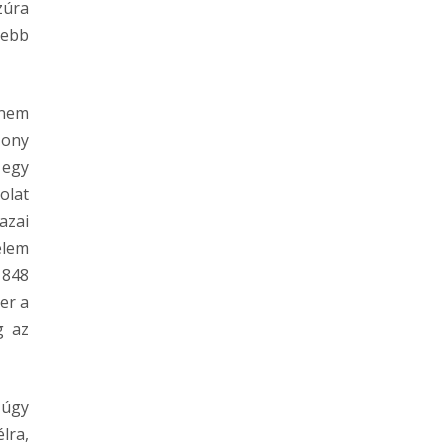
zúra
yebb
anem
zony
 egy
olat
azai
elem
1848
er a
g az
 úgy
lra,