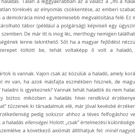
 haladás. Talán a leggyakrabban az a válasz a „mi a hala
atlan törekvés az elnyomás csökkentése, az emberi szaba
és a demokrácia mind egyetemesebb megvalósítása felé. Ez 
tárolható tábor (például a polgárság) képviseli egy úgyszi
 szemben. De már itt is inog léc, merthogy nemigen találha
ségének lenne tekinthető. Sőt ha a magyar fejlődést nézzü
zerepet töltött be, tehát voltaképp ő volt a haladó,
rtok is vannak. Vajon csak az közülük a haladó, amely kor
el mi van, ha azok másfajta eszmékben hisznek, de magu
” haladni is igyekeznek? Vannak tehát haladók és nem hala
 biztos: miközben a haladás hívei rendkívül érzékeny
at” tűzzenek ki társadalmuk elé, már jóval kevésbé érzéke
érzéketlenség pedig sokszor ahhoz a téves felfogáshoz ve
k a haladás
ellenségei
. Holott „csak” értelmezési különbsége
zemlélve a következő axiómát állíthatjuk fel:
minél
nagyob