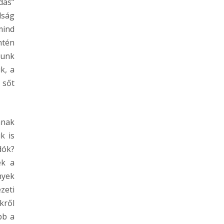
dás”
dság
mind
ntén
tunk
k, a
 sőt
ának
k is
dók?
ek a
nyek
zeti
kről
b a