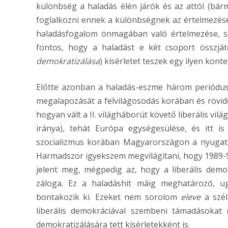
különbség a haladás élén járók és az attól (bár
foglalkozni ennek a különbségnek az értelmezésé
haladásfogalom önmagában való értelmezése, sőt
fontos, hogy a haladást e két csoport összjá
demokratizálása
) kísérletet teszek egy ilyen kont
Előtte azonban a haladás-eszme három periódus
megalapozását a felvilágosodás korában és rövid
hogyan vált a II. világháborút követő liberális vi
iránya), tehát Európa egységesülése, és itt i
szocializmus korában Magyarországon a nyugati 
Harmadszor igyekszem megvilágítani, hogy 1989-9
jelent meg, mégpedig az, hogy a liberális demo
záloga. Ez a haladáshit máig meghatározó, ug
bontakozik ki. Ezeket nem sorolom
eleve
a szél
liberális demokráciával szembeni támadásokat 
demokratizálására tett kísérletekként is.