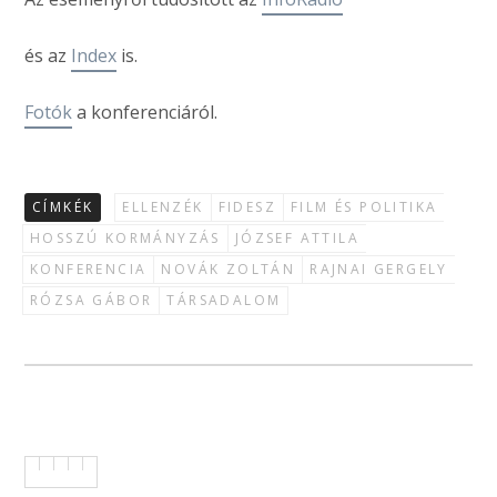
és az
Index
is.
Fotók
a konferenciáról.
CÍMKÉK
ELLENZÉK
FIDESZ
FILM ÉS POLITIKA
HOSSZÚ KORMÁNYZÁS
JÓZSEF ATTILA
KONFERENCIA
NOVÁK ZOLTÁN
RAJNAI GERGELY
RÓZSA GÁBOR
TÁRSADALOM