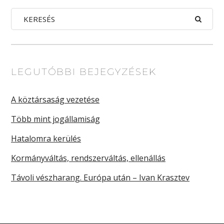
LEGUTÓBBI BEJEGYZÉSEK
A köztársaság vezetése
Több mint jogállamiság
Hatalomra kerülés
Kormányváltás, rendszerváltás, ellenállás
Távoli vészharang. Európa után – Ivan Krasztev