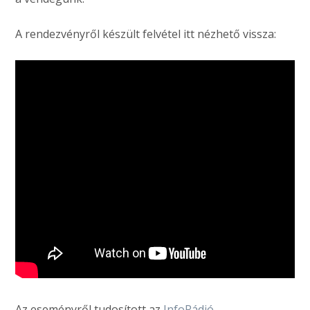
A rendezvényről készült felvétel itt nézhető vissza:
Az eseményről tudosított az
InfoRádió