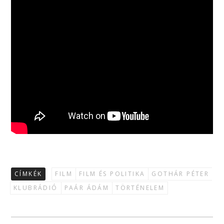
CÍMKÉK
FILM
FILM ÉS POLITIKA
GOTHÁR PÉTER
KLUBRÁDIÓ
PAÁR ÁDÁM
TÖRTÉNELEM