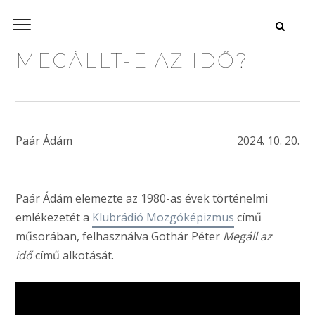
MEGÁLLT-E AZ IDŐ?
Paár Ádám
2024. 10. 20.
Paár Ádám elemezte az 1980-as évek történelmi
emlékezetét a
Klubrádió Mozgóképizmus
című
műsorában, felhasználva Gothár Péter
Megáll az
idő
című alkotását.