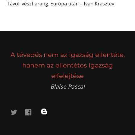
Távoli vészharang. Európa után – Ivan Krasztev
A tévedés nem az igazság ellentéte,
hanem az ellentétes igazság
elfelejtése
Blaise Pascal
twitter
facebook
blog