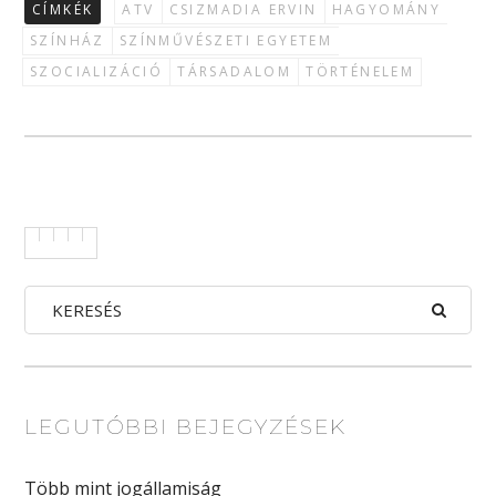
CÍMKÉK
ATV
CSIZMADIA ERVIN
HAGYOMÁNY
SZÍNHÁZ
SZÍNMŰVÉSZETI EGYETEM
SZOCIALIZÁCIÓ
TÁRSADALOM
TÖRTÉNELEM
LEGUTÓBBI BEJEGYZÉSEK
Több mint jogállamiság