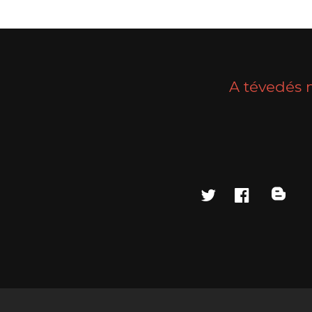
A tévedés 
twitter
faceboo
blo