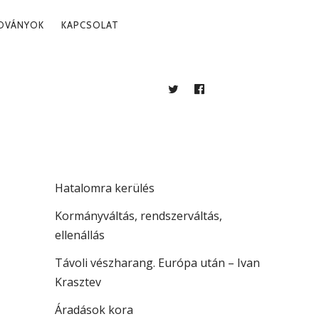
ADVÁNYOK
KAPCSOLAT
TWITTER
FACEBOOK
BLOG
LEGUTÓBBI BEJEGYZÉSEK
. 03.
Több mint jogállamiság
Hatalomra kerülés
Kormányváltás, rendszerváltás,
ellenállás
Távoli vészharang. Európa után – Ivan
Krasztev
Áradások kora