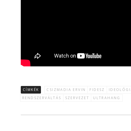
CÍMKÉK
CSIZMADIA ERVIN
FIDESZ
IDEOLÓGI
RENDSZERVÁLTÁS
SZERVEZET
ULTRAHANG