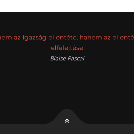
nem az igazság ellentéte, hanem az ellenté
elfelejtése
Blaise Pascal
k
g