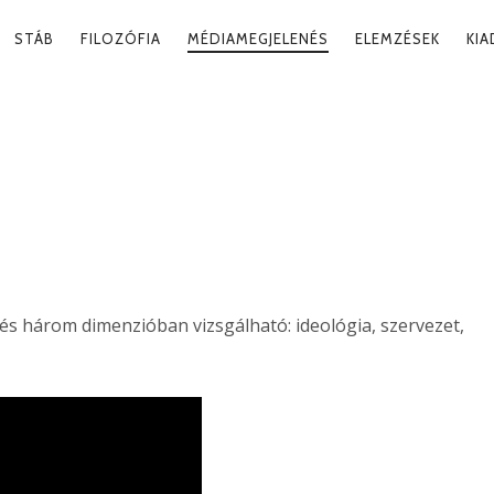
RY
STÁB
FILOZÓFIA
MÉDIAMEGJELENÉS
ELEMZÉSEK
KI
ATION
SI LOGIKA
2024. 10
és három dimenzióban vizsgálható: ideológia, szervezet,