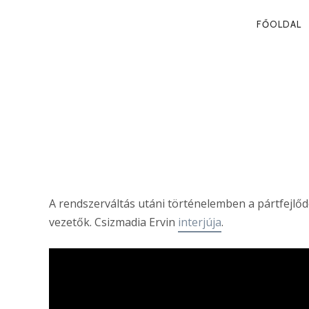
PRIMA
FŐOLDAL
NAVIG
PÁRTFEJLŐDÉ
Csizmadia Ervin
A rendszerváltás utáni történelemben a pártfejlőd
vezetők. Csizmadia Ervin
interjúja
.