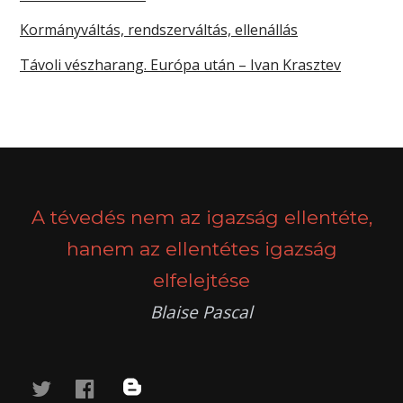
Kormányváltás, rendszerváltás, ellenállás
Távoli vészharang. Európa után – Ivan Krasztev
A tévedés nem az igazság ellentéte,
hanem az ellentétes igazság
elfelejtése
Blaise Pascal
twitter
facebook
blog