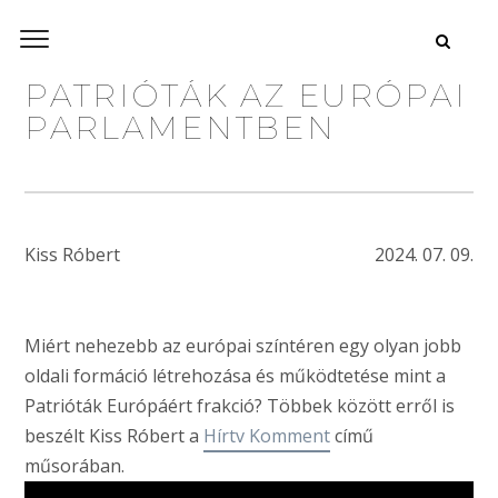
PATRIÓTÁK AZ EURÓPAI
PARLAMENTBEN
Kiss Róbert
2024. 07. 09.
Miért nehezebb az európai színtéren egy olyan jobb
oldali formáció létrehozása és működtetése mint a
Patrióták Európáért frakció? Többek között erről is
beszélt Kiss Róbert a
Hírtv Komment
című
műsorában.