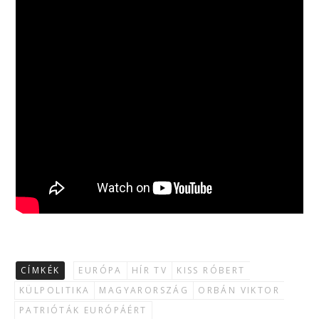
CÍMKÉK
EURÓPA
HÍR TV
KISS RÓBERT
KÜLPOLITIKA
MAGYARORSZÁG
ORBÁN VIKTOR
PATRIÓTÁK EURÓPÁÉRT