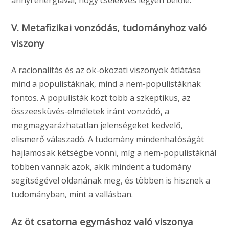
annyi energiával, hogy cselekvés legyen belőle.
V. Metafizikai vonzódás, tudományhoz való
viszony
A racionalitás és az ok-okozati viszonyok átlátása
mind a populistáknak, mind a nem-populistáknak
fontos. A populisták közt több a szkeptikus, az
összeesküvés-elméletek iránt vonzódó, a
megmagyarázhatatlan jelenségeket kedvelő,
elismerő válaszadó. A tudomány mindenhatóságát
hajlamosak kétségbe vonni, míg a nem-populistáknál
többen vannak azok, akik mindent a tudomány
segítségével oldanának meg, és többen is hisznek a
tudományban, mint a vallásban.
Az öt csatorna egymáshoz való viszonya