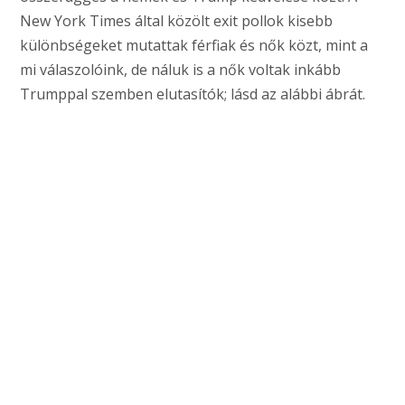
New York Times által közölt exit pollok kisebb
különbségeket mutattak férfiak és nők közt, mint a
mi válaszolóink, de náluk is a nők voltak inkább
Trumppal szemben elutasítók; lásd az alábbi ábrát.