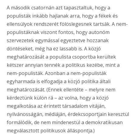
A második csatornán azt tapasztaltuk, hogy a
populisták inkább hajlanak arra, hogy a fékek és
ellensúlyok rendszerét fölöslegesnek tartsák. A nem-
populistáknak viszont fontos, hogy autonóm
szervezetek egymással egyeztetve hozzanak
döntéseket, még ha ez lassabb is. A közjó
meghatározását a populista csoportba kerültek
kétszer annyian tennék a politikus kezébe, mint a
nem-populisták. Azonban a nem-populisták
egyharmada is elfogadja a közjó politika általi
meghatározását. (Ennek ellentéte – melyre nem
kérdeztünk külön rá – az volna, hogy a közjó
megalkotása az érintett társadalom vitáján,
nyilvánosságán, médiáján, érdekcsoportjain keresztül
formálódik, de nem mindenestül a demokratikusan
megválasztott politikusok álláspontja.)