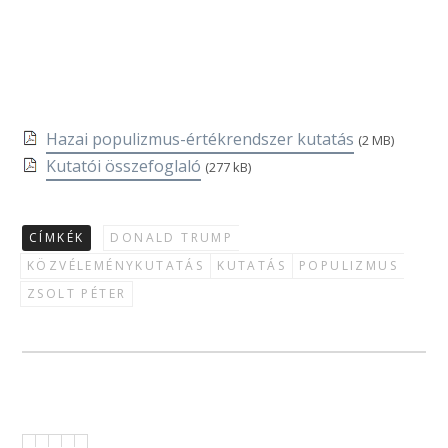
Hazai populizmus-értékrendszer kutatás
(2 MB)
Kutatói összefoglaló
(277 kB)
CÍMKÉK
DONALD TRUMP
KÖZVÉLEMÉNYKUTATÁS
KUTATÁS
POPULIZMUS
ZSOLT PÉTER