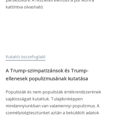
párbeszédre. A részletes elemzés a pdf ikonra
kattintva olvasható.
Kutatói összefoglaló
A Trump-szimpatizánsok és Trump-
ellenesek populizmusának kutatása
Populisták és nem-populisták értékrendszerének
sajátosságait kutattuk. Tulajdonképpen
mindannyiunkban van valamennyi populizmus. A
személyiségtesztünket aztán a beküldött adatok