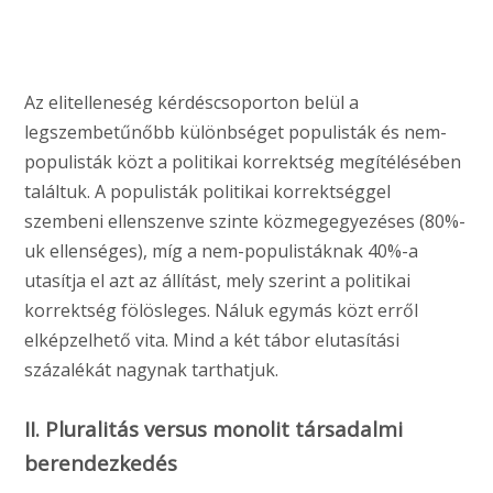
Az elitelleneség kérdéscsoporton belül a
legszembetűnőbb különbséget populisták és nem-
populisták közt a politikai korrektség megítélésében
találtuk. A populisták politikai korrektséggel
szembeni ellenszenve szinte közmegegyezéses (80%-
uk ellenséges), míg a nem-populistáknak 40%-a
utasítja el azt az állítást, mely szerint a politikai
korrektség fölösleges. Náluk egymás közt erről
elképzelhető vita. Mind a két tábor elutasítási
százalékát nagynak tarthatjuk.
II. Pluralitás versus monolit társadalmi
berendezkedés