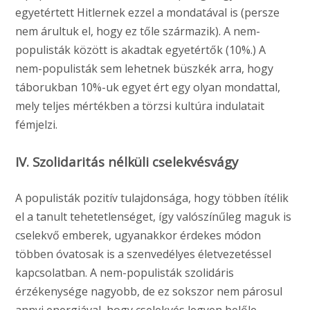
egyetértett Hitlernek ezzel a mondatával is (persze
nem árultuk el, hogy ez tőle származik). A nem-
populisták között is akadtak egyetértők (10%.) A
nem-populisták sem lehetnek büszkék arra, hogy
táborukban 10%-uk egyet ért egy olyan mondattal,
mely teljes mértékben a törzsi kultúra indulatait
fémjelzi.
IV. Szolidaritás nélküli cselekvésvágy
A populisták pozitív tulajdonsága, hogy többen ítélik
el a tanult tehetetlenséget, így valószínűleg maguk is
cselekvő emberek, ugyanakkor érdekes módon
többen óvatosak is a szenvedélyes életvezetéssel
kapcsolatban. A nem-populisták szolidáris
érzékenysége nagyobb, de ez sokszor nem párosul