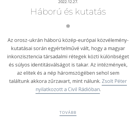
2022.12.27.
Háború és kutatás
✻
Az orosz-ukrán háború közép-európai közvélemény-
kutatásai során egyértelművé vált, hogy a magyar
inkonzisztencia társadalmi rétegek közti különbséget
és súlyos identitásválságot is takar. Az intézmények,
az elitek és a nép háromszögében sehol sem
találtunk akkora zűrzavart, mint nálunk.
Zsolt Péter
nyilatkozott a Civil Rádióban
.
TOVÁBB