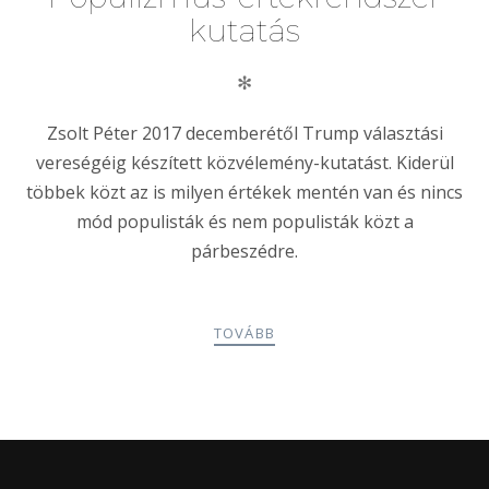
kutatás
✻
Zsolt Péter 2017 decemberétől Trump választási
vereségéig készített közvélemény-kutatást. Kiderül
többek közt az is milyen értékek mentén van és nincs
mód populisták és nem populisták közt a
párbeszédre.
TOVÁBB
POSTS
PREV
NEXT
NAVIGATION