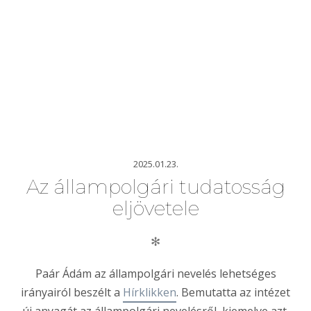
2025.01.23.
Az állampolgári tudatosság
eljövetele
✻
Paár Ádám az állampolgári nevelés lehetséges
irányairól beszélt a
Hírklikken
. Bemutatta az intézet
új anyagát az állampolgári nevelésről, kiemelve azt,