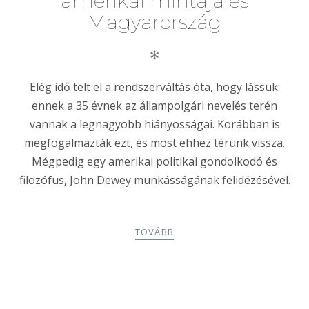
amerikai mintája és
Magyarország
✻
Elég idő telt el a rendszerváltás óta, hogy lássuk:
ennek a 35 évnek az állampolgári nevelés terén
vannak a legnagyobb hiányosságai. Korábban is
megfogalmazták ezt, és most ehhez térünk vissza.
Mégpedig egy amerikai politikai gondolkodó és
filozófus, John Dewey munkásságának felidézésével.
TOVÁBB