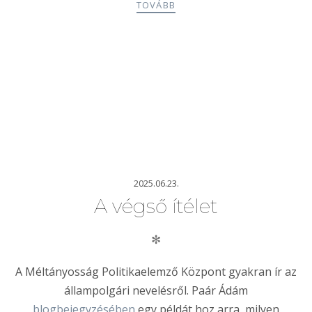
TOVÁBB
2025.06.23.
A végső ítélet
✻
A Méltányosság Politikaelemző Központ gyakran ír az
állampolgári nevelésről. Paár Ádám
blogbejegyzésében
egy példát hoz arra, milyen