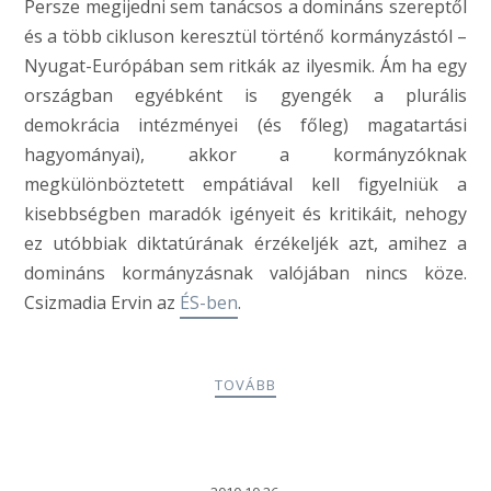
Persze megijedni sem tanácsos a domináns szereptől
és a több cikluson keresztül történő kormányzástól –
Nyugat-Európában sem ritkák az ilyesmik. Ám ha egy
országban egyébként is gyengék a plurális
demokrácia intézményei (és főleg) magatartási
hagyományai), akkor a kormányzóknak
megkülönböztetett empátiával kell figyelniük a
kisebbségben maradók igényeit és kritikáit, nehogy
ez utóbbiak diktatúrának érzékeljék azt, amihez a
domináns kormányzásnak valójában nincs köze.
Csizmadia Ervin az
ÉS-ben
.
TOVÁBB