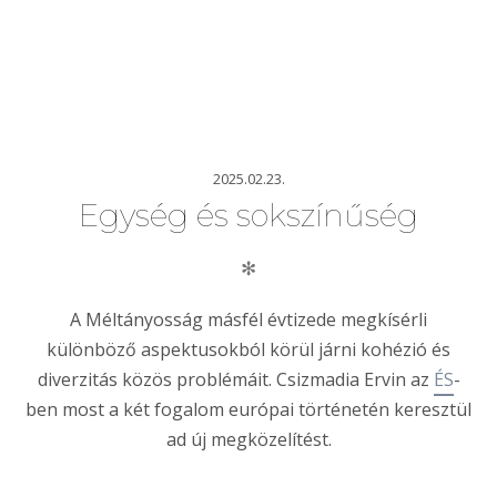
2025.02.23.
Egység és sokszínűség
✻
A Méltányosság másfél évtizede megkísérli
különböző aspektusokból körül járni kohézió és
diverzitás közös problémáit. Csizmadia Ervin az
ÉS
-
ben most a két fogalom európai történetén keresztül
ad új megközelítést.