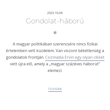
2023.10.09.
Gondolat-háború
✻
A magyar politikában szerencsére nincs fizikai
értelemben vett küzdelem. Van viszont békétlenség a
gondolatok frontján.
Csizmadia Ervin egy olyan cikket
vett újra elő, amely a „magyar százéves háborút”
elemezi.
TOVÁBB