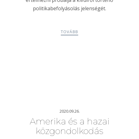
értelmezni próbálja a kívülről történő
politikabefolyásolás jelenségét.
TOVÁBB
2020.09.26.
Amerika és a hazai
közgondolkodás