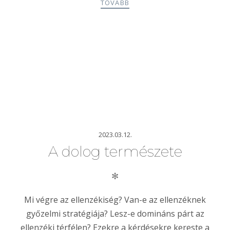
TOVÁBB
2023.03.12.
A dolog természete
✻
Mi végre az ellenzékiség? Van-e az ellenzéknek
győzelmi stratégiája? Lesz-e domináns párt az
ellenzéki térfélen? Ezekre a kérdésekre kereste a