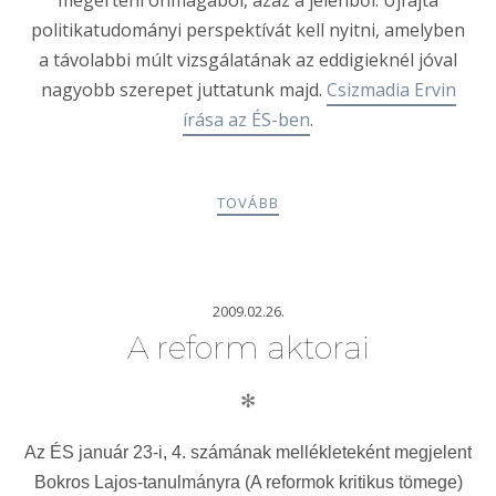
megérteni önmagából, azaz a jelenből. Újfajta
politikatudományi perspektívát kell nyitni, amelyben
a távolabbi múlt vizsgálatának az eddigieknél jóval
nagyobb szerepet juttatunk majd.
Csizmadia Ervin
írása az ÉS-ben
.
TOVÁBB
2009.02.26.
A reform aktorai
✻
Az ÉS január 23-i, 4. számának mellékleteként megjelent
Bokros Lajos-tanulmányra (A reformok kritikus tömege)