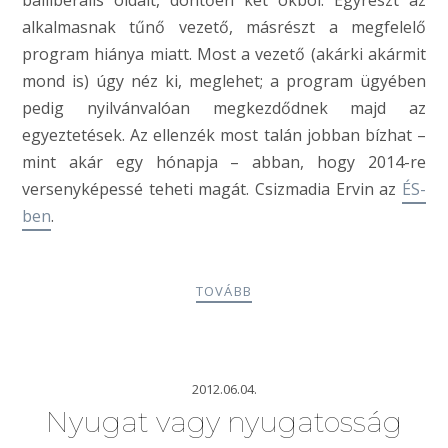
balliberális oldalt, döntően két okból. Egyrészt az
alkalmasnak tűnő vezető, másrészt a megfelelő
program hiánya miatt. Most a vezető (akárki akármit
mond is) úgy néz ki, meglehet; a program ügyében
pedig nyilvánvalóan megkezdődnek majd az
egyeztetések. Az ellenzék most talán jobban bízhat –
mint akár egy hónapja – abban, hogy 2014-re
versenyképessé teheti magát. Csizmadia Ervin az
ÉS-
ben
.
TOVÁBB
2012.06.04.
Nyugat vagy nyugatosság