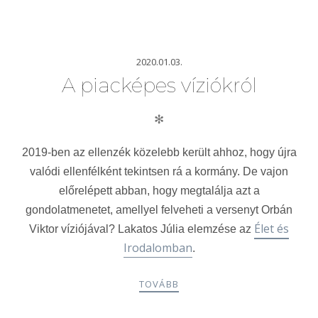
2020.01.03.
A piacképes víziókról
✻
2019-ben az ellenzék közelebb került ahhoz, hogy újra
valódi ellenfélként tekintsen rá a kormány. De vajon
előrelépett abban, hogy megtalálja azt a
gondolatmenetet, amellyel felveheti a versenyt Orbán
Élet és
Viktor víziójával? Lakatos Júlia elemzése az
Irodalomban
.
TOVÁBB