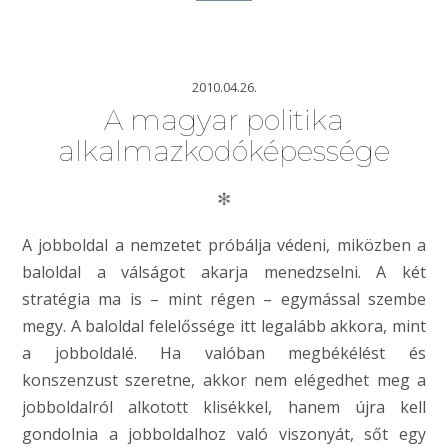
2010.04.26.
A magyar politika
alkalmazkodóképessége
✻
A jobboldal a nemzetet próbálja védeni, miközben a
baloldal a válságot akarja menedzselni. A két
stratégia ma is – mint régen – egymással szembe
megy. A baloldal felelőssége itt legalább akkora, mint
a jobboldalé. Ha valóban megbékélést és
konszenzust szeretne, akkor nem elégedhet meg a
jobboldalról alkotott klisékkel, hanem újra kell
gondolnia a jobboldalhoz való viszonyát, sőt egy