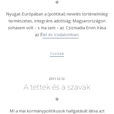
✻
Nyugat-Európában a (politikai) nevelés történelmileg
természetes, integráns adottság; Magyarországon
sohasem volt – s ma sem – az. Csizmadia Ervin írása
az É
let és Irodalomban
.
TOVÁBB
2011.12.12.
A tettek és a szavak
✻
Mi a mai kormánypolitikusok hallgatását látva azt