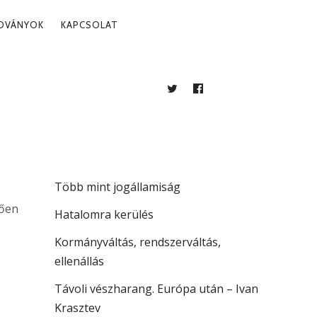
ADVÁNYOK
KAPCSOLAT
TWITTER
FACEBOOK
BLOG
LEGUTÓBBI BEJEGYZÉSEK
. 01.
A köztársaság vezetése
Több mint jogállamiság
lően
Hatalomra kerülés
Kormányváltás, rendszerváltás,
ellenállás
Távoli vészharang. Európa után – Ivan
Krasztev