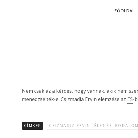
PRIMA
FŐOLDAL
NAVIG
A LIBERÁLIS
Csizmadia Ervin
Nem csak az a kérdés, hogy vannak, akik nem szeret
menedzselték-e. Csizmadia Ervin elemzése az
ÉS
-b
CÍMKÉK
CSIZMADIA ERVIN
ÉLET ÉS IRODALO