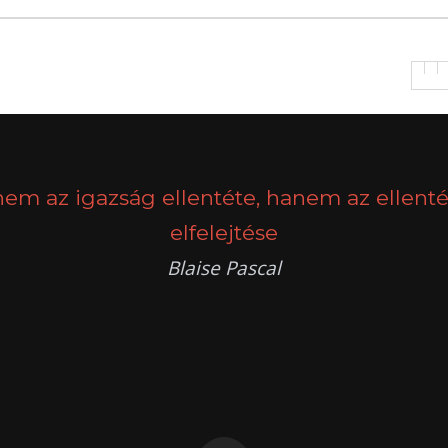
nem az igazság ellentéte, hanem az ellenté
elfelejtése
Blaise Pascal
k
g