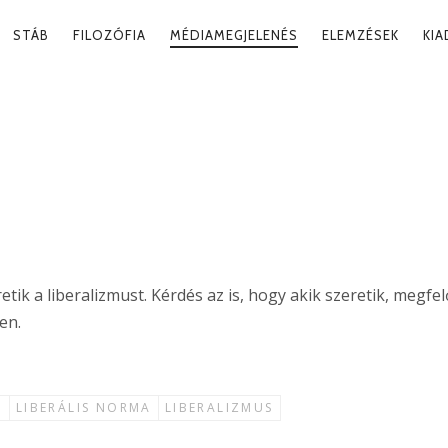
RY
STÁB
FILOZÓFIA
MÉDIAMEGJELENÉS
ELEMZÉSEK
KI
ATION
 NORMÁRÓL
2024. 09
ik a liberalizmust. Kérdés az is, hogy akik szeretik, megfe
en.
M
LIBERÁLIS NORMA
LIBERALIZMUS