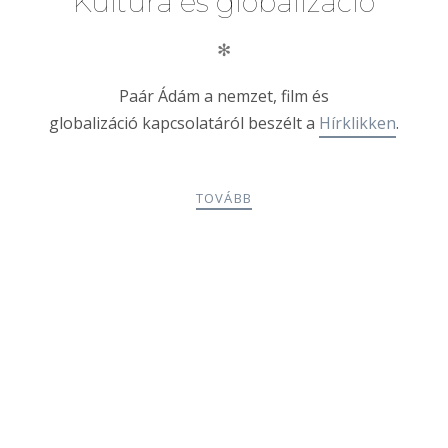
Kultúra és globalizáció
✻
Paár Ádám a nemzet, film és
globalizáció kapcsolatáról beszélt a
Hírklikken
.
TOVÁBB