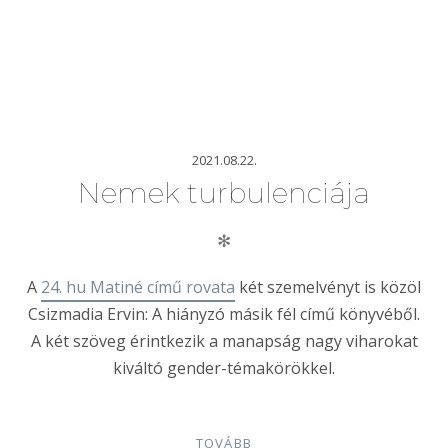
2021.08.22.
Nemek turbulenciája
✻
A
24. hu Matiné című rovata
két szemelvényt is közöl
Csizmadia Ervin: A hiányzó másik fél című könyvéből.
A két szöveg érintkezik a manapság nagy viharokat
kiváltó gender-témakörökkel.
TOVÁBB