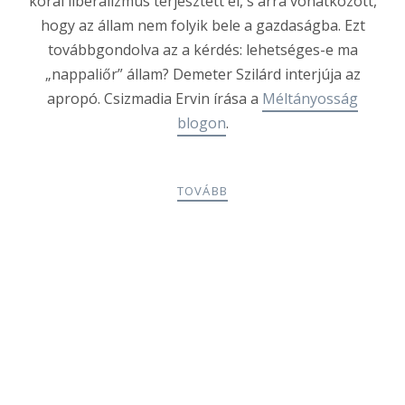
korai liberalizmus terjesztett el, s arra vonatkozott,
hogy az állam nem folyik bele a gazdaságba. Ezt
továbbgondolva az a kérdés: lehetséges-e ma
„nappaliőr” állam? Demeter Szilárd interjúja az
apropó. Csizmadia Ervin írása a
Méltányosság
blogon
.
TOVÁBB