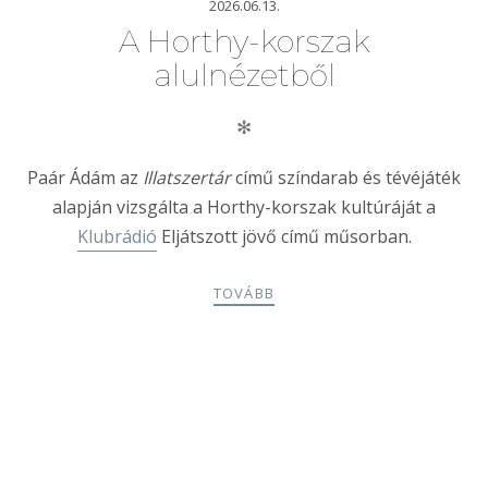
2026.06.13.
A Horthy-korszak
alulnézetből
✻
Paár Ádám az
Illatszertár
című színdarab és tévéjáték
alapján vizsgálta a Horthy-korszak kultúráját a
Klubrádió
Eljátszott jövő című műsorban.
TOVÁBB