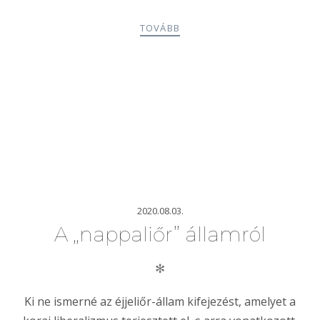
TOVÁBB
2020.08.03.
A „nappaliőr” államról
✻
Ki ne ismerné az éjjeliőr-állam kifejezést, amelyet a