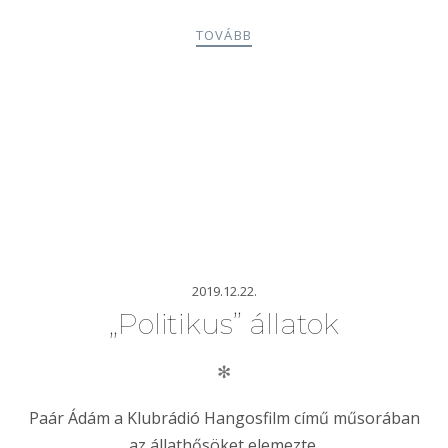
TOVÁBB
2019.12.22.
„Politikus” állatok
✻
Paár Ádám a Klubrádió Hangosfilm című műsorában
az állathősöket elemezte.