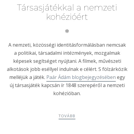
Társasjátékkal a nemzeti
kohézióért
✻
A nemzeti, közösségi identitásformálásban nemcsak
a politikai, társadalmi intézmények, mozgalmak
képesek segítséget nyújtani. A filmek, művészeti
alkotások jobb eséllyel indulnak e célért. S fölzárkózik
melléjük a játék.
Paár Ádám blogbejegyzésében
egy
új társasjáték kapcsán ír 1848 szerepéről a nemzeti
kohézióban.
TOVÁBB