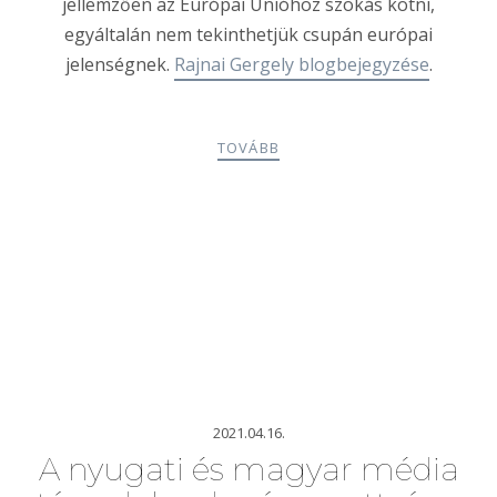
jellemzően az Európai Unióhoz szokás kötni,
egyáltalán nem tekinthetjük csupán európai
jelenségnek.
Rajnai Gergely blogbejegyzése
.
TOVÁBB
2021.04.16.
A nyugati és magyar média