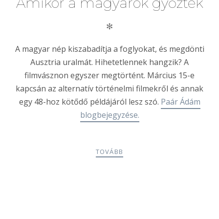
Amikor a magyarok győztek
✻
A magyar nép kiszabadítja a foglyokat, és megdönti
Ausztria uralmát. Hihetetlennek hangzik? A
filmvásznon egyszer megtörtént. Március 15-e
kapcsán az alternatív történelmi filmekről és annak
egy 48-hoz kötődő példájáról lesz szó.
Paár Ádám
blogbejegyzése.
TOVÁBB