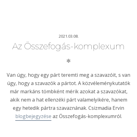
2021.03.08.
Az Összefogás-komplexum
✻
Van úgy, hogy egy párt teremti meg a szavazóit, s van
úgy, hogy a szavazók a pártot. A közvéleménykutatók
már markáns tömbként mérik azokat a szavazókat,
akik nem a hat ellenzéki párt valamelyikére, hanem
egy hetedik pártra szavaznának. Csizmadia Ervin
blogbejegyzése
az Összefogás-komplexumról.