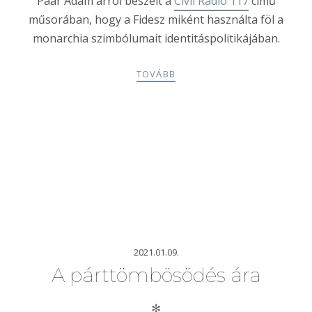
Paár Ádám arról beszélt a
Civil Rádió 117
című
műsorában, hogy a Fidesz miként használta föl a
monarchia szimbólumait identitáspolitikájában.
TOVÁBB
2021.01.09.
A párttömbösödés ára
✻