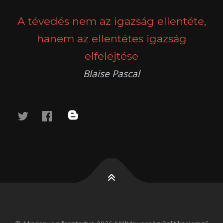
NAVIGATION
A tévedés nem az igazság ellentéte,
hanem az ellentétes igazság
elfelejtése
Blaise Pascal
twitter
facebook
blog