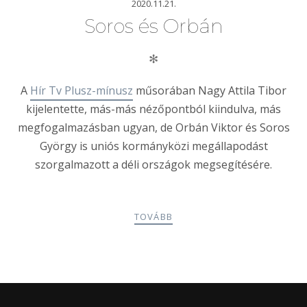
2020.11.21.
Soros és Orbán
✻
A
Hír Tv Plusz-mínusz
műsorában Nagy Attila Tibor
kijelentette, más-más nézőpontból kiindulva, más
megfogalmazásban ugyan, de Orbán Viktor és Soros
György is uniós kormányközi megállapodást
szorgalmazott a déli országok megsegítésére.
TOVÁBB
POSTS
PREV
NEXT