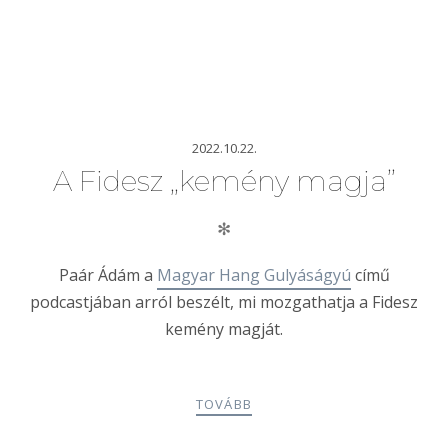
2022.10.22.
A Fidesz „kemény magja”
✻
Paár Ádám a
Magyar Hang Gulyáságyú
című
podcastjában arról beszélt, mi mozgathatja a Fidesz
kemény magját.
TOVÁBB