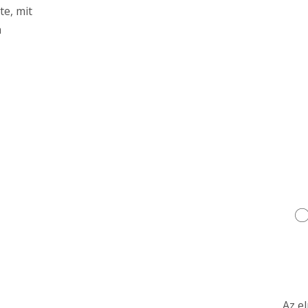
e, mit
a
O
Az e