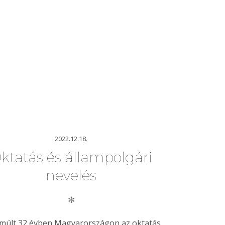
2022.12.18.
ktatás és állampolgári
nevelés
✻
lmúlt 32 évben Magyarországon az oktatás