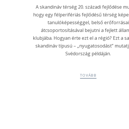
A skandináv térség 20. századi fejlődése mu
hogy egy félperifériás fejlődésű térség képe
tanulóképességgel, belső erőforrásai
átcsoportosításával bejutni a fejlett áll
klubjába. Hogyan érte ezt el a régió? Ezt a s
skandináv típusú – „nyugatosodást” mutat
Svédország példáján.
TOVÁBB