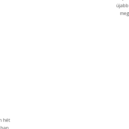
újabb
megl
n hét
óban