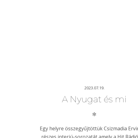
2023.07.19.
A Nyugat és mi
✻
Egy helyre összegyűjtöttük Csizmadia Ervi
részes interjú-sorozatát amely a Hit Rádi