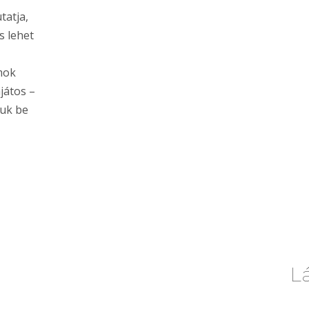
tatja,
s lehet
amok
ajátos –
juk be
L