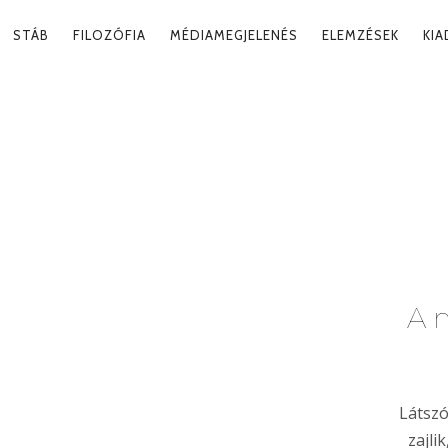
RY
STÁB
FILOZÓFIA
MÉDIAMEGJELENÉS
ELEMZÉSEK
KI
ATION
DÁS
Tag
A 
Látszó
zajli