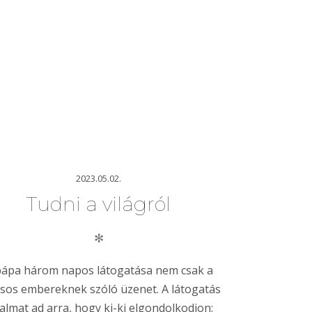
2023.05.02.
Tudni a világról
✻
pápa három napos látogatása nem csak a
ásos embereknek szóló üzenet. A látogatás
almat ad arra, hogy ki-ki elgondolkodjon: