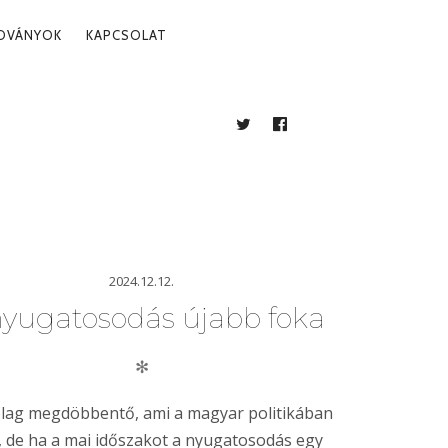
ADVÁNYOK
KAPCSOLAT
TWITTER
FACEBOOK
BLOG
2024.12.12.
nyugatosodás újabb foka
✻
lag megdöbbentő, ami a magyar politikában
k, de ha a mai időszakot a nyugatosodás egy