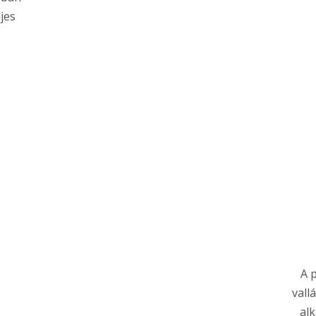
jes
A 
vall
alk